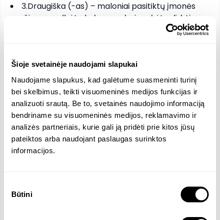
3.Draugiška (-as) – maloniai pasitiktų įmonės
svečius, pagelbėtų kolegoms bei mokėtų dirbti
komandoje.
4.Atsakinga (-as) – užtikrintų, kad visos užduotys
būtų atliktos laiku.
5.Kūrybinga (-as) socialinių tinklų meistras –
Šioje svetainėje naudojami slapukai
žinotų kaip kurti patrauklų ir įtraukiantį turinį,
Naudojame slapukus, kad galėtume suasmeninti turinį
pritaikytą įvairioms platformoms, greitai sugalvoti
bei skelbimus, teikti visuomeninės medijos funkcijas ir
idėjų, kurios pritrauktų sekėjus.
analizuoti srautą. Be to, svetainės naudojimo informaciją
6.Iniciatyvus – aktyviai dalyvautų įmonės veikloje.
bendriname su visuomeninės medijos, reklamavimo ir
Jei visi šie punktai apie tave, laukiame tavo
analizės partneriais, kurie gali ją pridėti prie kitos jūsų
prisijungimo prie mūsų komandos!
pateiktos arba naudojant paslaugas surinktos
informacijos.
Reikalingos kalbos
Sutikimo
Būtini
pasirinkimas
Anglų
- B2
Rusų
- B2