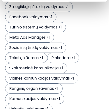
Žmogiškųjų išteklių valdymas <1
Facebook valdymas <1
Turinio sistemų valdymas <1
Meta Ads Manager <1
Socialinių tinklų valdymas <1
Tekstų kūrimas <1
Rinkodara <1
Skaitmeninė komunikacija <1
Vidinės komunikacijos valdymas <1
Renginių organizavimas <1
Komunikacijos valdymas <1
LinkedIn valdymas <1