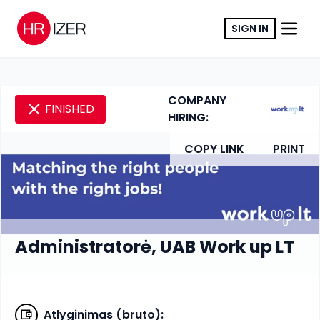
SIGN IN
COMPANY
FINISHED
HIRING:
COPY LINK
PRINT
Administratorė, UAB Work up LT
Atlyginimas (bruto)
: