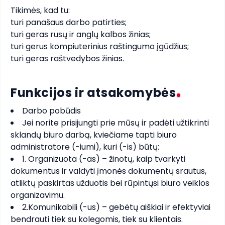
Tikimės, kad tu:

turi panašaus darbo patirties;

turi geras rusų ir anglų kalbos žinias;

turi gerus kompiuterinius raštingumo įgūdžius;

turi geras raštvedybos žinias.
Funkcijos ir atsakomybės
Darbo pobūdis
Jei norite prisijungti prie mūsų ir padėti užtikrinti
sklandų biuro darbą, kviečiame tapti biuro
administratore (-iumi), kuri (-is) būtų:
1. Organizuota (-as) – žinotų, kaip tvarkyti
dokumentus ir valdyti įmonės dokumentų srautus,
atliktų paskirtas užduotis bei rūpintųsi biuro veiklos
organizavimu.
2.Komunikabili (-us) – gebėtų aiškiai ir efektyviai
bendrauti tiek su kolegomis, tiek su klientais.