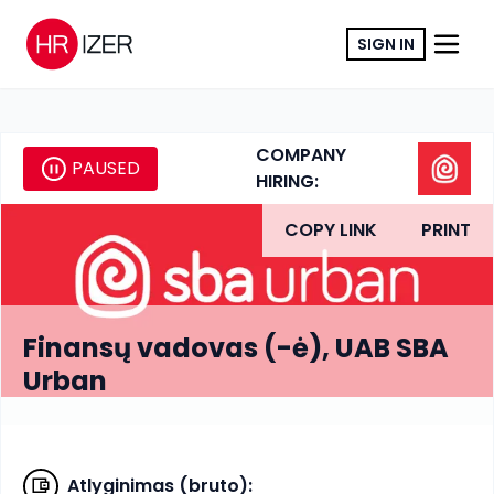
SIGN IN
COMPANY
PAUSED
HIRING:
COPY LINK
PRINT
Finansų vadovas (-ė), UAB SBA
Urban
Atlyginimas (bruto)
: