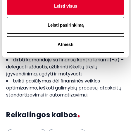
apskaitos procesų monitoringas ir kontrolė;
Leisti visus
periodiškai ar pagal verslo poreikius atlikti NT
įmonių/NT objektų veiklos rezultatų analizę, rengti
ataskaitas, pristatymus vadovų komandai, valdybai;
Leisti pasirinkimą
būti aktyviu finansų verslo partneriu, teikti
informatyvias įžvalgas bei rekomendacijas,
Atmesti
bendradarbiauti su vadovų komanda kuriant ir
įgyvendinant finansines strategijas;
dirbti komandoje su finansų kontrolieriumi (-e) –
deleguoti užduotis, užtikrinti iškeltų tikslų
įgyvendinimą, ugdyti ir motyvuoti;
teikti pasiūlymus dėl finansinės veiklos
optimizavimo, ieškoti galimybių procesų, ataskaitų
standartizavimui ir automatizavimui.
Reikalingos kalbos