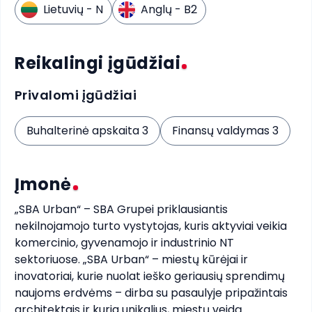
Lietuvių
- N
Anglų
- B2
Reikalingi įgūdžiai
Privalomi įgūdžiai
Buhalterinė apskaita 3
Finansų valdymas 3
Įmonė
„SBA Urban“ – SBA Grupei priklausiantis 
nekilnojamojo turto vystytojas, kuris aktyviai veikia 
komercinio, gyvenamojo ir industrinio NT 
sektoriuose. „SBA Urban“ – miestų kūrėjai ir 
inovatoriai, kurie nuolat ieško geriausių sprendimų 
naujoms erdvėms – dirba su pasaulyje pripažintais 
architektais ir kuria unikalius, miestų veidą 