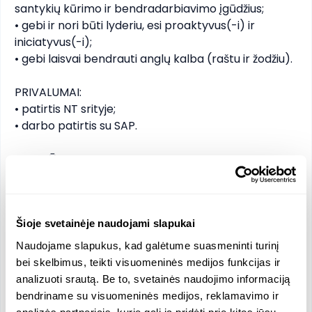
santykių kūrimo ir bendradarbiavimo įgūdžius;

• gebi ir nori būti lyderiu, esi proaktyvus(-i) ir 
iniciatyvus(-i);

• gebi laisvai bendrauti anglų kalba (raštu ir žodžiu).

PRIVALUMAI:

• patirtis NT srityje;	

• darbo patirtis su SAP.

TAU SIŪLOME:

• konkurencingą atlyginimą nuo 3500 - 5500 
eurų/per mėnesį, atskaičius mokesčius (atlygio 
paketas yra derybų klausimas, priklausomai nuo 
Šioje svetainėje naudojami slapukai
turimos patirties ir kompetencijų); 

• pažangią verslo aplinką ir dinamišką darbą nuolat 
Naudojame slapukus, kad galėtume suasmeninti turinį
augančioje nekilnojamo turto vystymo įmonėje;

bei skelbimus, teikti visuomeninės medijos funkcijas ir
• tobulėjimo ir profesinio augimo perspektyvas 
analizuoti srautą. Be to, svetainės naudojimo informaciją
vienoje didžiausių įmonių grupių Lietuvoje;

bendriname su visuomeninės medijos, reklamavimo ir
• modernią darbo aplinką, biurą centre su 