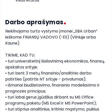
Visas etatas
Darbo aprašymas
Nekilnojamo turto vystymo įmonei „SBA Urban“ 
ieškome FINANSŲ VADOVO (-ĖS) (Vilniuje arba 
Kaune).

TIKIME, KAD TU:

• turi universitetinį išsilavinimą ekonomikos, finansų, 
apskaitos srityje;

• turi bent 3 metų finansinio/analitinio darbo 
patirties (patirtis NT srityje - privalumas);

• išmanai biudžetavimo, finansinio modeliavimo ir 
prognozės principus;

• turi labai gerus įgūdžius dirbant su MS Office 
programų paketu (MS Excel ir MS PowerPoint); 

• turi stiprius analitinius, kritinio mąstymo, puikius 