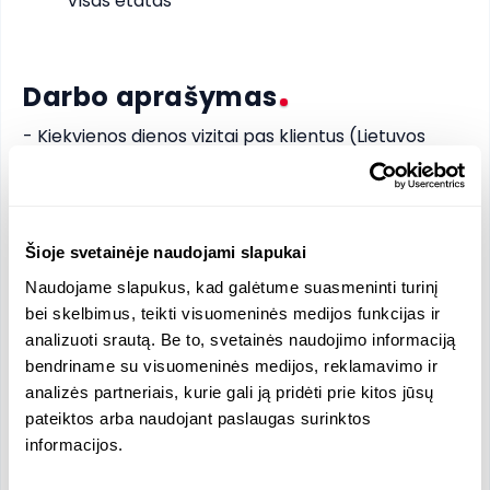
Visas etatas
Darbo aprašymas
- Kiekvienos dienos vizitai pas klientus (Lietuvos 
ūkininkus).

- Darbas su esamais ir naujais klientais.

- Aktyvūs žemės ūkio produktų (trąšos, dirvožemio 
gerinimo priemonės, gyvulininkystės produktai) 
Šioje svetainėje naudojami slapukai
pardavimai.

Naudojame slapukus, kad galėtume suasmeninti turinį
- Kasdienis CRM sistemos naudojimas (suteikiami 
bei skelbimus, teikti visuomeninės medijos funkcijas ir
CRM sistemos mokymai) veiklai fiksuoti ir 
analizuoti srautą. Be to, svetainės naudojimo informaciją
ataskaitoms pateikti.

bendriname su visuomeninės medijos, reklamavimo ir
- Aktyvus ir profesionalus klientų konsultavimas 
analizės partneriais, kurie gali ją pridėti prie kitos jūsų
augalų mitybos, dirvožemio gerinimo ir 
pateiktos arba naudojant paslaugas surinktos
gyvulininkystės klausimais, pasėlių stebėjimas bei 
informacijos.
optimalių sprendimų siūlymas.

- Lauko dienų ir seminarų savo klientų ratui 