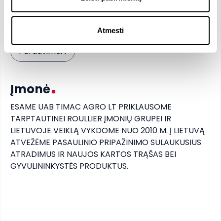
Reikalingi įgūdžiai
Pageidaujami įgūdžiai
Atmesti
Pardavimai 1
Įmonė
ESAME UAB TIMAC AGRO LT PRIKLAUSOME 
TARPTAUTINEI ROULLIER ĮMONIŲ GRUPEI IR 
LIETUVOJE VEIKLĄ VYKDOME NUO 2010 M. Į LIETUVĄ 
ATVEŽĖME PASAULINIO PRIPAŽINIMO SULAUKUSIUS 
ATRADIMUS IR NAUJOS KARTOS TRĄŠAS BEI 
GYVULININKYSTĖS PRODUKTUS.