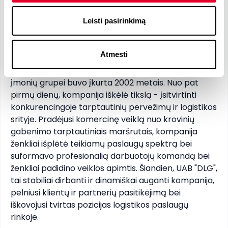
Pardavimai <1
Aktyvus pardavimas <1
Leisti pasirinkimą
Įmonė
Atmesti
UAB "DLG", priklausanti "DLG LOGISTICS GROUP" 
įmonių grupei buvo įkurta 2002 metais. Nuo pat 
pirmų dienų, kompanija iškėlė tikslą - įsitvirtinti 
konkurencingoje tarptautinių pervežimų ir logistikos 
srityje. Pradėjusi komercinę veiklą nuo krovinių 
gabenimo tarptautiniais maršrutais, kompanija 
ženkliai išplėtė teikiamų paslaugų spektrą bei 
suformavo profesionalią darbuotojų komandą bei 
ženkliai padidino veiklos apimtis. Šiandien, UAB "DLG", 
tai stabiliai dirbanti ir dinamiškai auganti kompanija, 
pelniusi klientų ir partnerių pasitikėjimą bei 
iškovojusi tvirtas pozicijas logistikos paslaugų 
rinkoje.