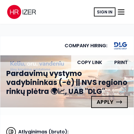
SIGN IN
COMPANY HIRING:
COPY LINK
PRINT
Pardavimų vystymo
vadybininkas (-ė) || NVS regiono
rinkų plėtra 🌍📈, UAB "DLG"
APPLY
Atlyginimas (bruto)
: