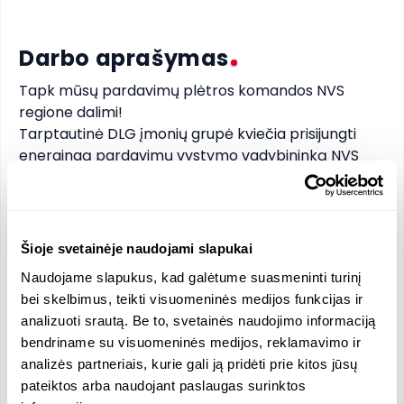
Darbo aprašymas
Tapk mūsų pardavimų plėtros komandos NVS 
regione dalimi!

Tarptautinė DLG įmonių grupė kviečia prisijungti 
energingą pardavimų vystymo vadybininką NVS 
rinkai. Tu būsi atsakingas už naujų klientų paiešką, 
santykių su partneriais vystymą, derybas ir 
komercinių pasiūlymų rengimą. Analizuosite rinkos 
pokyčius, klientų poreikius ir teiksite įžvalgas 
Šioje svetainėje naudojami slapukai
vadovams. Jei nori augti kartu su profesionalia ir 
Naudojame slapukus, kad galėtume suasmeninti turinį
iniciatyvia komanda – laukiame tavęs!
bei skelbimus, teikti visuomeninės medijos funkcijas ir
analizuoti srautą. Be to, svetainės naudojimo informaciją
Funkcijos ir atsakomybės
bendriname su visuomeninės medijos, reklamavimo ir
analizės partneriais, kurie gali ją pridėti prie kitos jūsų
Ryšių vystymas su naujais klientais ir B2B
pateiktos arba naudojant paslaugas surinktos
pardavimų plėtra NVS šalyse