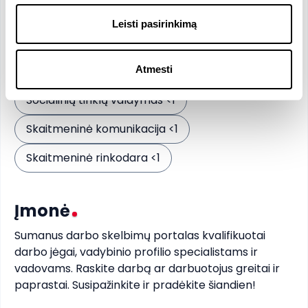
Reikalingi įgūdžiai
Leisti pasirinkimą
Pageidaujami įgūdžiai
Atmesti
Klientų aptarnavimas <1
Socialinių tinklų valdymas <1
Skaitmeninė komunikacija <1
Skaitmeninė rinkodara <1
Įmonė
Sumanus darbo skelbimų portalas kvalifikuotai 
darbo jėgai, vadybinio profilio specialistams ir 
vadovams. Raskite darbą ar darbuotojus greitai ir 
paprastai. Susipažinkite ir pradėkite šiandien!