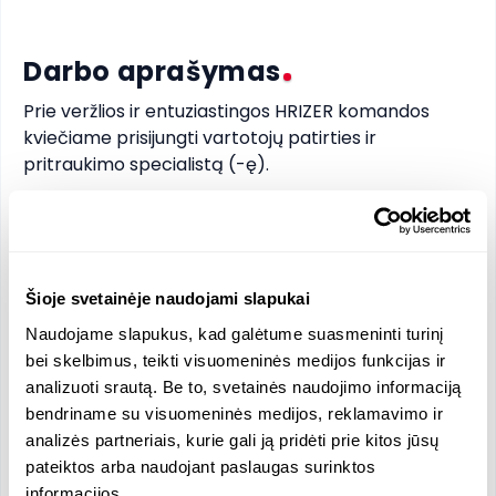
Darbo aprašymas
Prie veržlios ir entuziastingos HRIZER komandos 
kviečiame prisijungti vartotojų patirties ir 
pritraukimo specialistą (-ę).

Mūsų komandoje Tavęs laukia: 

➨ įdomi ir dinamiška praktika HR startuolyje;

➨ galimybė prisidėti prie portalo vystymo 
Šioje svetainėje naudojami slapukai
strategijos kūrimo bei įgyvendinimo; 

Naudojame slapukus, kad galėtume suasmeninti turinį
➨ draugiška ambicingų profesionalų komanda; 

bei skelbimus, teikti visuomeninės medijos funkcijas ir
➨ galimybė teikti savo siūlymus bei generuoti idėjas; 

analizuoti srautą. Be to, svetainės naudojimo informaciją
➨ puiki organizacijos kultūra; 

bendriname su visuomeninės medijos, reklamavimo ir
➨ mokymai, seminarai, konferencijos.
analizės partneriais, kurie gali ją pridėti prie kitos jūsų
pateiktos arba naudojant paslaugas surinktos
informacijos.