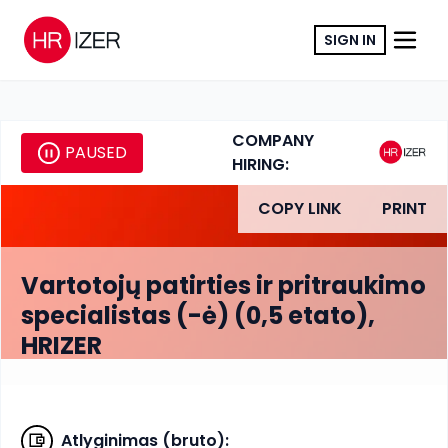
SIGN IN
COMPANY
PAUSED
HIRING:
COPY LINK
PRINT
Vartotojų patirties ir pritraukimo
specialistas (-ė) (0,5 etato),
HRIZER
Atlyginimas (bruto)
: