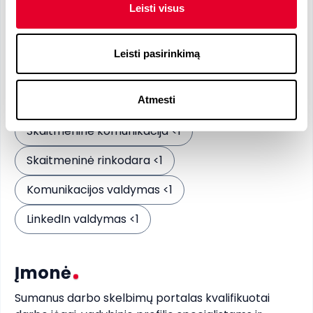
Reikalingi įgūdžiai
Leisti visus
Pageidaujami įgūdžiai
Leisti pasirinkimą
Socialinių tinklų valdymas <1
Atmesti
Tekstų kūrimas <1
Skaitmeninė komunikacija <1
Skaitmeninė rinkodara <1
Komunikacijos valdymas <1
LinkedIn valdymas <1
Įmonė
Sumanus darbo skelbimų portalas kvalifikuotai 