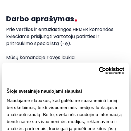
Darbo aprašymas
Prie veržlios ir entuziastingos HRIZER komandos 
kviečiame prisijungti vartotojų patirties ir 
pritraukimo specialistą (-ę).

Mūsų komandoje Tavęs laukia: 

➨ įdomus ir dinamiškas darbas HR startuolyje;

➨ galimybė prisidėti prie portalo vystymo 
strategijos kūrimo bei įgyvendinimo; 

Šioje svetainėje naudojami slapukai
➨ draugiška ambicingų profesionalų komanda; 

➨ galimybė teikti savo siūlymus bei generuoti idėjas; 

Naudojame slapukus, kad galėtume suasmeninti turinį
➨ puiki organizacijos kultūra; 

bei skelbimus, teikti visuomeninės medijos funkcijas ir
➨ mokymai, seminarai, konferencijos.
analizuoti srautą. Be to, svetainės naudojimo informaciją
bendriname su visuomeninės medijos, reklamavimo ir
analizės partneriais, kurie gali ją pridėti prie kitos jūsų