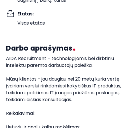
augintinį į biurą, Kuras
Etatas
:
Visas etatas
Darbo aprašymas
AIDA Recruitment – technologijomis bei dirbtiniu 
intelektu paremta darbuotojų paieška.

Mūsų klientas - jau daugiau nei 20 metų kuria vertę 
įvairiam verslui rinkdamiesi kokybiškus IT produktus, 
teikdami patikimas IT įrangos priežiūros paslaugas, 
teikdami aiškias konsultacijas.

Reikalavimai:

Lietuvių ir anglų kalbų mokėjimas;
