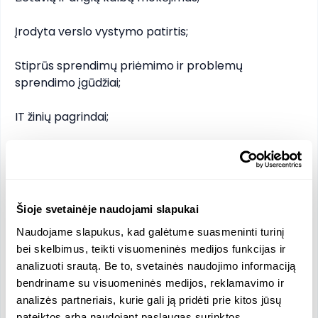
Įrodyta verslo vystymo patirtis;

Stiprūs sprendimų priėmimo ir problemų 
sprendimo įgūdžiai;

IT žinių pagrindai;

Gebėjimas dirbti savarankiškai ir komandoje;

Galiojantis vairuotojo pažymėjimas;

Šioje svetainėje naudojami slapukai
Automobilis būtų didelis privalumas.

Naudojame slapukus, kad galėtume suasmeninti turinį
bei skelbimus, teikti visuomeninės medijos funkcijas ir
Papildomi privalumai:

analizuoti srautą. Be to, svetainės naudojimo informaciją
bendriname su visuomeninės medijos, reklamavimo ir
Draugišką darbo atmosferą;

analizės partneriais, kurie gali ją pridėti prie kitos jūsų
pateiktos arba naudojant paslaugas surinktos