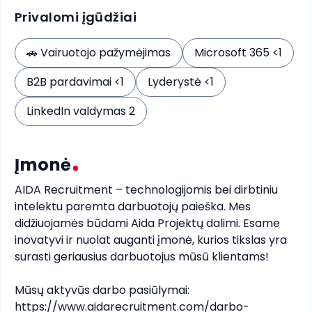
Privalomi įgūdžiai
🚗
Vairuotojo pažymėjimas
Microsoft 365 <1
B2B pardavimai <1
Lyderystė <1
LinkedIn valdymas 2
Įmonė
AIDA Recruitment – technologijomis bei dirbtiniu 
intelektu paremta darbuotojų paieška. Mes 
didžiuojamės būdami Aida Projektų dalimi. Esame 
inovatyvi ir nuolat auganti įmonė, kurios tikslas yra 
surasti geriausius darbuotojus mūsū klientams! 

Mūsų aktyvūs darbo pasiūlymai: 
https://www.aidarecruitment.com/darbo-