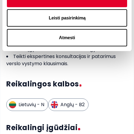
Vadovauti ir valdyti verslo vystymo iniciatyvas,
siekiant įmonės augimo IT srityje
Leisti pasirinkimą
Identifikuoti ir siekti naujų verslo galimybių
Užmegzti ir palaikyti stiprius ryšius su klientais ir
partneriais
Atmesti
Bendradarbiauti su vidinėmis komandomis
kuriant ir įgyvendinant verslo strategijas
Teikti ekspertines konsultacijas ir patarimus
verslo vystymo klausimais.
Reikalingos kalbos
Lietuvių
- N
Anglų
- B2
Reikalingi įgūdžiai