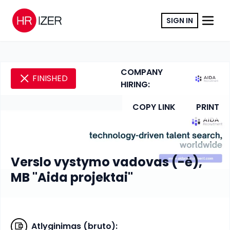
SIGN IN
COMPANY
FINISHED
HIRING:
COPY LINK
PRINT
Verslo vystymo vadovas (-ė),
MB "Aida projektai"
Atlyginimas (bruto)
: