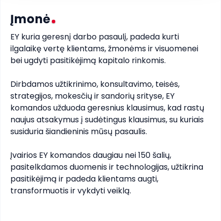
Įmonė
EY kuria geresnį darbo pasaulį, padeda kurti 
ilgalaikę vertę klientams, žmonėms ir visuomenei 
bei ugdyti pasitikėjimą kapitalo rinkomis.

Dirbdamos užtikrinimo, konsultavimo, teisės, 
strategijos, mokesčių ir sandorių srityse, EY 
komandos užduoda geresnius klausimus, kad rastų 
naujus atsakymus į sudėtingus klausimus, su kuriais 
susiduria šiandieninis mūsų pasaulis.

Įvairios EY komandos daugiau nei 150 šalių, 
pasitelkdamos duomenis ir technologijas, užtikrina 
pasitikėjimą ir padeda klientams augti, 
transformuotis ir vykdyti veiklą.