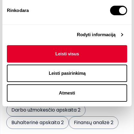
Deleguoti užduotis ir prižiūrėti 2-3 konsultantų
komandą
Rinkodara
Ilgalaikių santykių su klientais palaikymas
Reikalingos kalbos
Rodyti informaciją
Leisti visus
Lietuvių
- N
Anglų
- C1
Leisti pasirinkimą
Reikalingi įgūdžiai
Atmesti
Pageidaujami įgūdžiai
Darbo užmokesčio apskaita 2
Buhalterinė apskaita 2
Finansų analizė 2