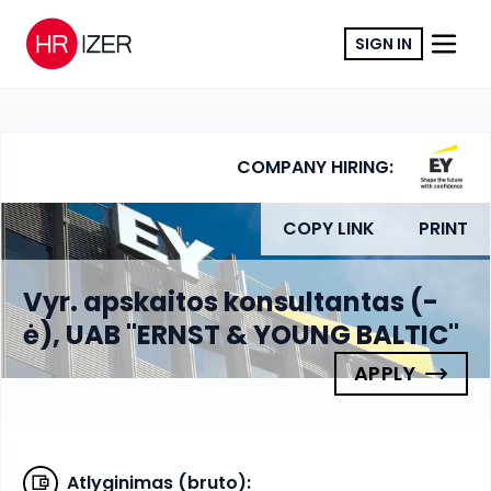
SIGN IN
COMPANY HIRING:
COPY LINK
PRINT
Vyr. apskaitos konsultantas (-
ė), UAB "ERNST & YOUNG BALTIC"
APPLY
Atlyginimas (bruto)
: