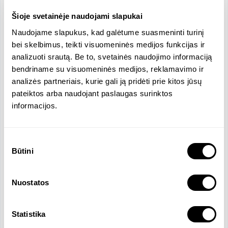
Pasiūlymas:

Šioje svetainėje naudojami slapukai
• Nuolatinio mokymosi ir tobulėjimo galimybės

• Darbas tarptautinėje aplinkoje

Naudojame slapukus, kad galėtume suasmeninti turinį
• Konkurencingas atlyginimas, premijos, apmokami 
bei skelbimus, teikti visuomeninės medijos funkcijas ir
laisvadieniai tobulėjimui, sveikatos draudimas ir pan.

analizuoti srautą. Be to, svetainės naudojimo informaciją
• Lankstumas, hibridinio darbo galimybė

bendriname su visuomeninės medijos, reklamavimo ir
• Iniciatyvi, energinga, draugiška komanda
analizės partneriais, kurie gali ją pridėti prie kitos jūsų
pateiktos arba naudojant paslaugas surinktos
informacijos.
Funkcijos ir atsakomybės
Rengti valdymo apskaitos, biudžetų ir kitas
Sutikimo
klientams reikalingas finansines ataskaitas
Būtini
pasirinkimas
Ruošti vietines taisykles ir standartus
atitinkančias finansines ataskaitas
Kas mėnesį parengti darbo užmokesčio
Nuostatos
skaičiavimus klientams
Rengti mokesčių deklaracijas remiantis vietiniais
Statistika
teisės aktais