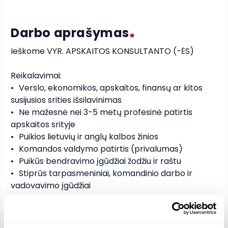
Darbo aprašymas
Ieškome VYR. APSKAITOS KONSULTANTO (-ĖS) 

Reikalavimai:

•	Verslo, ekonomikos, apskaitos, finansų ar kitos 
susijusios srities išsilavinimas

•	Ne mažesnė nei 3-5 metų profesinė patirtis 
apskaitos srityje

•	Puikios lietuvių ir anglų kalbos žinios

•	Komandos valdymo patirtis (privalumas)

•	Puikūs bendravimo įgūdžiai žodžiu ir raštu

•	Stiprūs tarpasmeniniai, komandinio darbo ir 
vadovavimo įgūdžiai

•	Dėmesys detalėms ir kruopštumas

•	Noras mokytis ir tobulėti
