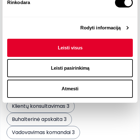
komandą.
Rinkodara
Ilgalaikių santykių su klientais palaikymas.
Reikalingos kalbos
Rodyti informaciją
Leisti visus
Lietuvių
- N
Anglų
- B2
Leisti pasirinkimą
Reikalingi įgūdžiai
Atmesti
Privalomi įgūdžiai
Klientų konsultavimas 3
Buhalterinė apskaita 3
Vadovavimas komandai 3