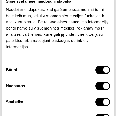
Šioje svetainėje naudojami slapukai
- komandos valdymo patirtis (privalumas);

- puikūs bendravimo įgūdžiai žodžiu ir raštu;

Naudojame slapukus, kad galėtume suasmeninti turinį
- stiprūs tarpasmeniniai, komandinio darbo ir 
bei skelbimus, teikti visuomeninės medijos funkcijas ir
vadovavimo įgūdžiai;

analizuoti srautą. Be to, svetainės naudojimo informaciją
- dėmesys detalėms ir kruopštumas;

bendriname su visuomeninės medijos, reklamavimo ir
analizės partneriais, kurie gali ją pridėti prie kitos jūsų
pateiktos arba naudojant paslaugas surinktos
informacijos.
Funkcijos ir atsakomybės
Rengti valdymo apskaitos, biudžetų ir kitas
Sutikimo
klientams reikalingas finansines ataskaitas.
Būtini
pasirinkimas
Ruošti vietines taisykles ir standartus
atitinkančias finansines ataskaitas.
Kas mėnesį parengti darbo užmokesčio
Nuostatos
skaičiavimus klientams.
Rengti mokesčių deklaracijas remiantis vietiniais
Statistika
teisės aktais.
Deleguoti užduotis ir prižiūrėti 2-3 konsultantų