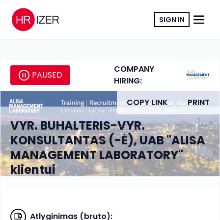
SIGN IN
COMPANY
PAUSED
HIRING:
COPY LINK
PRINT
VYR. BUHALTERIS-VYR.
KONSULTANTAS (-Ė), UAB "ALISA
MANAGEMENT LABORATORY"
klientui
Atlyginimas (bruto)
: