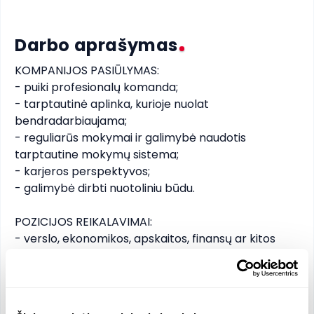
Darbo aprašymas
KOMPANIJOS PASIŪLYMAS: 

- puiki profesionalų komanda; 

- tarptautinė aplinka, kurioje nuolat 
bendradarbiaujama; 

- reguliarūs mokymai ir galimybė naudotis 
tarptautine mokymų sistema; 

- karjeros perspektyvos; 

- galimybė dirbti nuotoliniu būdu. 

POZICIJOS REIKALAVIMAI: 

- verslo, ekonomikos, apskaitos, finansų ar kitos 
susijusios srities išsilavinimas; 

- ne mažesnė nei 2-3 metų profesinė patirtis 
apskaitos srityje; 

- puikios lietuvių ir anglų kalbos žinios; 
