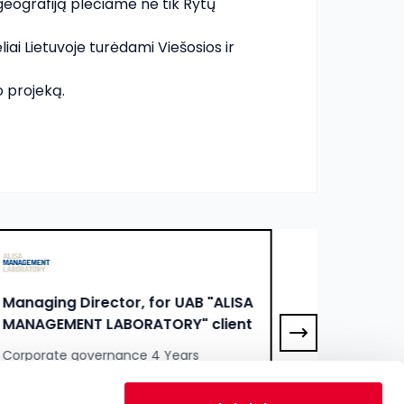
ografiją plečiame ne tik Rytų 
iai Lietuvoje turėdami Viešosios ir 
o projeką.
Managing Director, for UAB "ALISA
Lithuani
MANAGEMENT LABORATORY" client
"Enersen
Corporate governance 4 Years
Project m
8000 - 9000 EUR
7500 - 850