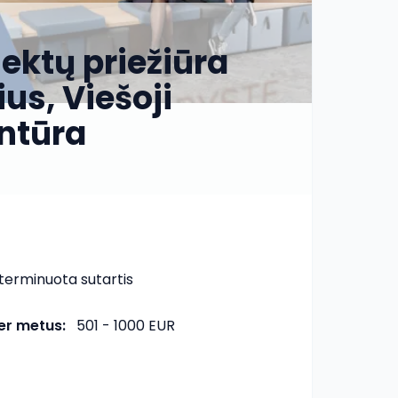
jektų priežiūra
us, Viešoji
ntūra
terminuota sutartis
er metus
:
501 - 1000 EUR