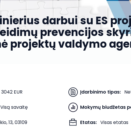
inierius darbui su ES pro
žeidimų prevencijos skyri
inė projektų valdymo age
- 3042 EUR
Įdarbinimo tipas
:
Ne
Visą savaitę
Mokymų biudžetas p
kio, 13, 03109
Etatas
:
Visas etatas