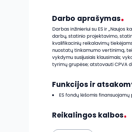
Darbo aprašymas
Darbas inžinieriui su ES ir „Naujos 
darbų, statinio projektavimo, stati
kvalifikacinių reikalavimų tiekėjam
nuostatų tinkamumo vertinimą, teik
vykdymu susijusiais klausimais; vy
tyrimų grupėse; atstovauti CPVA d
Funkcijos ir atsako
ES fondų lėšomis finansuojamų p
Reikalingos kalbos