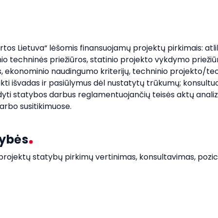
kartos Lietuva“ lėšomis finansuojamų projektų pirkimais: at
nio techninės priežiūros, statinio projekto vykdymo priežiū
s, ekonominio naudingumo kriterijų, techninio projekto/techn
ti išvadas ir pasiūlymus dėl nustatytų trūkumų; konsultuo
kdyti statybos darbus reglamentuojančių teisės aktų analiz
arbo susitikimuose.
mybės
rojektų statybų pirkimų vertinimas, konsultavimas, pozic