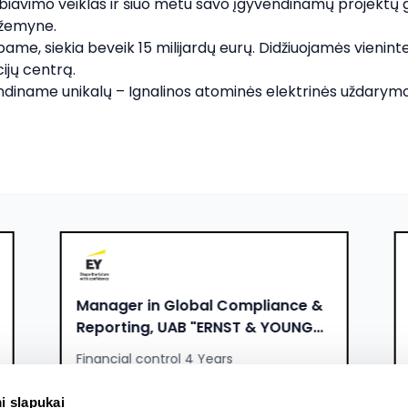
iavimo veiklas ir šiuo metu savo įgyvendinamų projektų ge
 žemyne.

bame, siekia beveik 15 milijardų eurų. Didžiuojamės vienintel
ų centrą. 

yvendiname unikalų – Ignalinos atominės elektrinės uždarym
Manager in Global Compliance &
Reporting, UAB "ERNST & YOUNG
BALTIC"
Financial control 4 Years
4500 - 5500 EUR
i slapukai