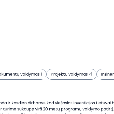
okumentų valdymas 1
Projektų valdymas <1
Inžineri
 ir kasdien dirbame, kad viešosios investicijos Lietuvai 
 turime sukaupę virš 20 metų programų valdymo patirtį.  L