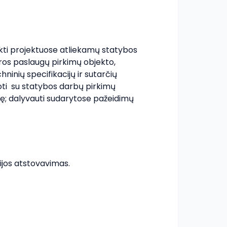
likti projektuose atliekamų statybos 
ros paslaugų pirkimų objekto, 
inių specifikacijų ir sutarčių 
ti  su statybos darbų pirkimų 
ę; dalyvauti sudarytose pažeidimų 
ijos atstovavimas.