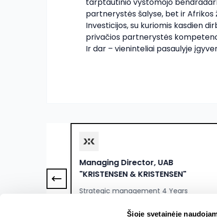
tarptautinio vystomojo bendradarb
partnerystės šalyse, bet ir Afrikos
Investicijos, su kuriomis kasdien dir
privačios partnerystės kompetencij
Ir dar – vieninteliai pasaulyje įg
 Lietuva,
Managing Director, UAB
"KRISTENSEN & KRISTENSEN"
Strategic management 4 Years
8000 - 9000 EUR
Šioje svetainėje naudojam