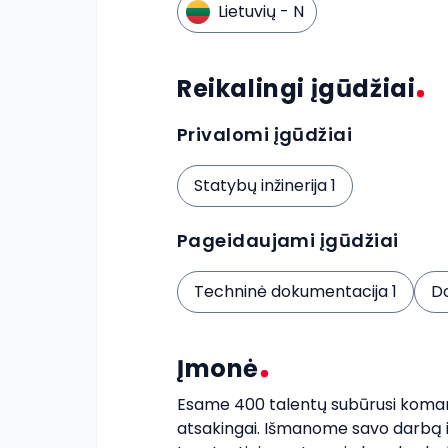
Lietuvių
- N
Reikalingi įgūdžiai
Privalomi įgūdžiai
Statybų inžinerija 1
Pageidaujami įgūdžiai
Techninė dokumentacija 1
D
Įmonė
Esame 400 talentų subūrusi komanda
atsakingai. Išmanome savo darbą ir