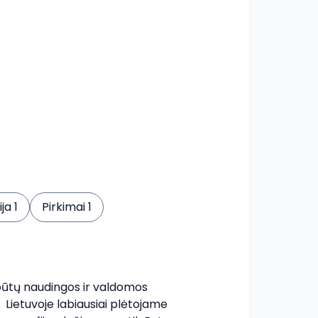
ja 1
Pirkimai 1
būtų naudingos ir valdomos 
ietuvoje labiausiai plėtojame 