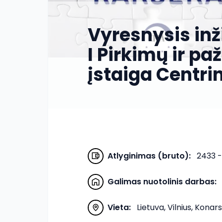
Vyresnysis inž
I Pirkimų ir pa
įstaiga Centr
Atlyginimas (bruto)
:
2433 
Galimas nuotolinis darbas
:
Vieta
:
Lietuva, Vilnius, Konars