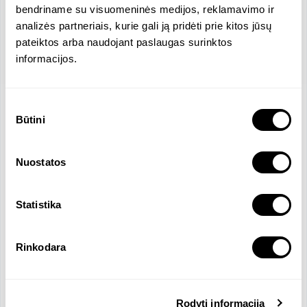
bendriname su visuomeninės medijos, reklamavimo ir
analizės partneriais, kurie gali ją pridėti prie kitos jūsų
pateiktos arba naudojant paslaugas surinktos
informacijos.
Sutikimo
Location
Būtini
pasirinkimas
Laisvės al., Kaunas, Lithuania
Company Size
Revenue
Nuostatos
4 Employees
1740224 EUR
Salary
Official Languages
1338.25 EUR
Statistika
Lithuanian
Rinkodara
Company Overview
C
Rodyti informaciją