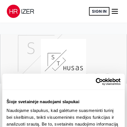
SIGN IN
COPY LINK
ST Husas MB
Construction, Utilities and Contracting
Šioje svetainėje naudojami slapukai
www.sthusas.lt
RN
:
305563952
VAT
:
LT100013189618
Naudojame slapukus, kad galėtume suasmeninti turinį
bei skelbimus, teikti visuomeninės medijos funkcijas ir
analizuoti srautą. Be to, svetainės naudojimo informaciją