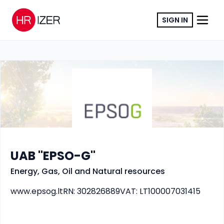
SIGN IN
COPY LINK
UAB "EPSO-G"
Energy, Gas, Oil and Natural resources
www.epsog.lt
RN
:
302826889
VAT
:
LT100007031415