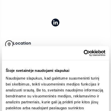
Location
Gedimino pr., Vilnius, Lithuania, Lithuania
Company Size
86 Employees
Average Salary, Men/Women
Šioje svetainėje naudojami slapukai
9918.05 / 5710.85 EUR
Naudojame slapukus, kad galėtume suasmeninti turinį
Revenue
Salary
bei skelbimus, teikti visuomeninės medijos funkcijas ir
725000 EUR
7245.24 EUR
analizuoti srautą. Be to, svetainės naudojimo informaciją
Official Languages
bendriname su visuomeninės medijos, reklamavimo ir
analizės partneriais, kurie gali ją pridėti prie kitos jūsų
Lithuanian
English
pateiktos arba naudojant paslaugas surinktos