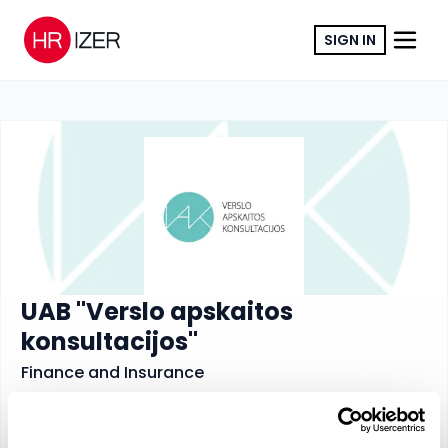
SIGN IN
COPY LINK
UAB "Verslo apskaitos
konsultacijos"
Finance and Insurance
www.vak.lt
RN
:
304375456
VAT
:
LT100010394913