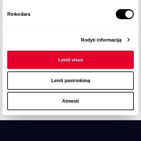
UAB "Verslo apskaitos konsultacijos" is a 
Rinkodara
professional and independent service enterprise. 

We are offering the following services: accounting 
services, tax, business finance and management 
consultations.

Rodyti informaciją
During 26 years in business, UAB "Verslo audito 
konsultacijos"/ UAB "Verslo apskaitos konsultacijos" 
Leisti visus
gained customers' confidence and 
acknowledgement. This was achieved due to high 
Leisti pasirinkimą
Atmesti