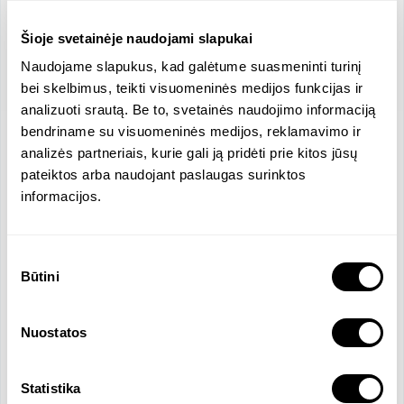
Šioje svetainėje naudojami slapukai
Naudojame slapukus, kad galėtume suasmeninti turinį
bei skelbimus, teikti visuomeninės medijos funkcijas ir
analizuoti srautą. Be to, svetainės naudojimo informaciją
bendriname su visuomeninės medijos, reklamavimo ir
analizės partneriais, kurie gali ją pridėti prie kitos jūsų
Location
pateiktos arba naudojant paslaugas surinktos
Antakalnio, Vilnius, Lithuania
informacijos.
Company Size
Revenue
5 Employees
239375 EUR
Salary
Sutikimo
2090.73 EUR
Būtini
pasirinkimas
Official Languages
Lithuanian
Russian
English
Nuostatos
Statistika
Company Overview