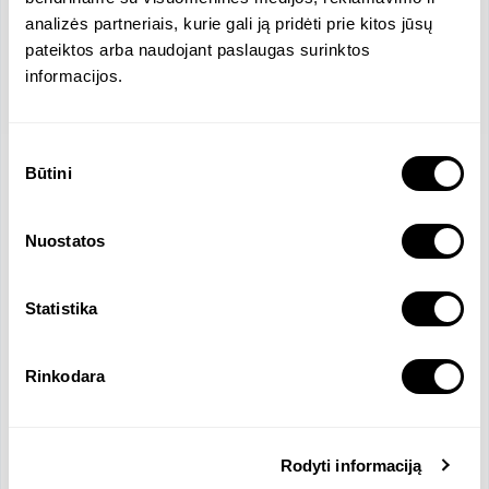
analizės partneriais, kurie gali ją pridėti prie kitos jūsų
pateiktos arba naudojant paslaugas surinktos
informacijos.
Sutikimo
Būtini
pasirinkimas
Vieta
Karaliaus Mindaugo pr., Kaunas, Lietuva
Įmonės dydis
Pajamos
Nuostatos
9 darbuotojų
743935 EUR
Atlyginimas
Oficialios kalbos
Statistika
3514.09 EUR
Lietuvių
Rinkodara
Įmonės aprašymas
Rodyti informaciją