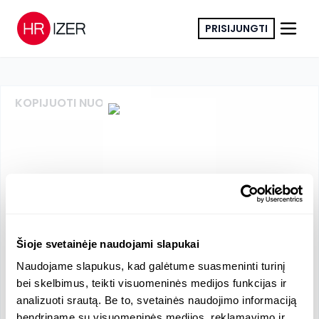
PRISIJUNGTI
KOPIJUOTI NUORODĄ
UAB "PERSONALO SPRENDIMAI"
Kita
Šioje svetainėje naudojami slapukai
Naudojame slapukus, kad galėtume suasmeninti turinį
į.k.
:
301162570
PVM
:
LT100003732113
bei skelbimus, teikti visuomeninės medijos funkcijas ir
analizuoti srautą. Be to, svetainės naudojimo informaciją
bendriname su visuomeninės medijos, reklamavimo ir