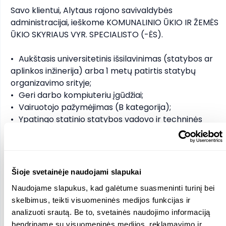
Savo klientui, Alytaus rajono savivaldybės 
administracijai, ieškome KOMUNALINIO ŪKIO IR ŽEMĖS 
ŪKIO SKYRIAUS VYR. SPECIALISTO (-ĖS). 

•	Aukštasis universitetinis išsilavinimas (statybos ar 
aplinkos inžinerija) arba 1 metų patirtis statybų 
organizavimo srityje;

•	Geri darbo kompiuteriu įgūdžiai;

•	Vairuotojo pažymėjimas (B kategorija);

•	Ypatingo statinio statybos vadovo ir techninės 
priežiūros vadovo atestatas.

Pasiūlymas:

•  Galimi priedai prie atlygio;

Šioje svetainėje naudojami slapukai
•  Darbas su įdomiais projektais;

Naudojame slapukus, kad galėtume suasmeninti turinį bei
•  Galimybės tobulėti, kvalifikacijos kėlimo kursai;

skelbimus, teikti visuomeninės medijos funkcijas ir
•  Kt. asmeninės ir kolektyvinės naudos.
analizuoti srautą. Be to, svetainės naudojimo informaciją
bendriname su visuomeninės medijos, reklamavimo ir