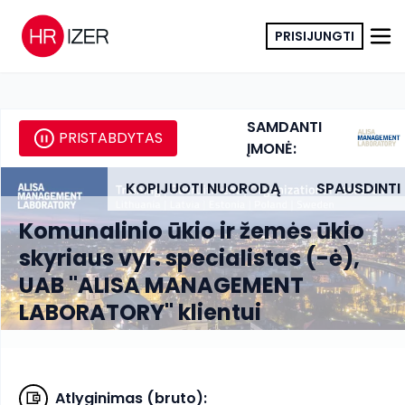
PRISIJUNGTI
SAMDANTI
PRISTABDYTAS
ĮMONĖ:
KOPIJUOTI NUORODĄ
SPAUSDINTI
Komunalinio ūkio ir žemės ūkio
skyriaus vyr. specialistas (-ė),
UAB "ALISA MANAGEMENT
LABORATORY" klientui
Atlyginimas (bruto)
: