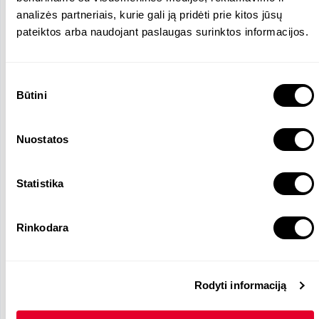
Funkcijos ir atsakomybės
analizės partneriais, kurie gali ją pridėti prie kitos jūsų
pateiktos arba naudojant paslaugas surinktos informacijos.
Statybos darbų ir paslaugų priežiūra;
Statinių administravimas;
Infrastruktūros projektų valdymas;
Sutikimo
Investicinių projektų planavimas ir įgyvendinimas;
Būtini
pasirinkimas
Dokumentacijos rengimas ir ataskaitų teikimas;
Bendradarbiavimas su rangovais ir kitomis
Nuostatos
institucijomis.
Statistika
Reikalingos kalbos
Rinkodara
Lietuvių
- N
Rodyti informaciją
Reikalingi įgūdžiai