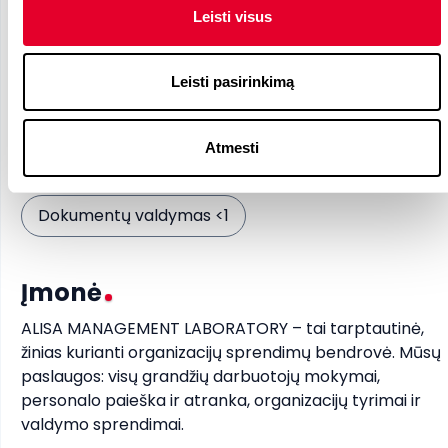
Privalomi įgūdžiai
Leisti visus
🚗
Vairuotojo pažymėjimas
Leisti pasirinkimą
Statybos vadovo atestatas <1
Atmesti
Pageidaujami įgūdžiai
Dokumentų valdymas <1
Įmonė
ALISA MANAGEMENT LABORATORY – tai tarptautinė, 
žinias kurianti organizacijų sprendimų bendrovė. Mūsų 
paslaugos: visų grandžių darbuotojų mokymai, 
personalo paieška ir atranka, organizacijų tyrimai ir 
valdymo sprendimai. 