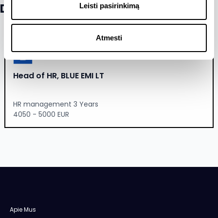
Daugiau šios įmonės skelbimų
Leisti pasirinkimą
Atmesti
Head of HR, BLUE EMI LT
HR management 3 Years
4050 - 5000 EUR
Apie Mus