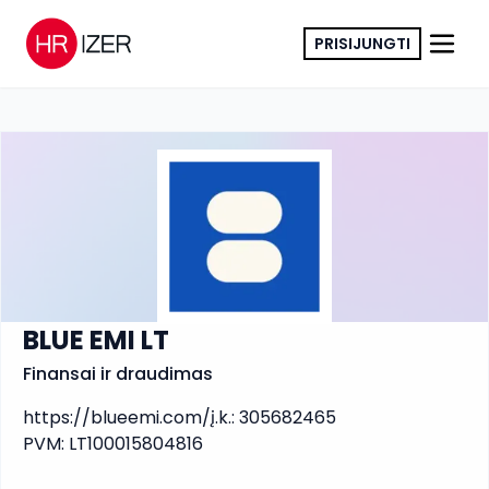
PRISIJUNGTI
KOPIJUOTI NUORODĄ
BLUE EMI LT
Finansai ir draudimas
https://blueemi.com/
į.k.
:
305682465
PVM
:
LT100015804816