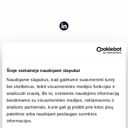
Vieta
Antano Tumėno g., Vilnius, Lietuva
Įmonės dydis
23 darbuotojų
Šioje svetainėje naudojami slapukai
Vidutinis vyr./mot. atlyginimas
Naudojame slapukus, kad galėtume suasmeninti turinį
8059.21 / 5306.05 EUR
bei skelbimus, teikti visuomeninės medijos funkcijas ir
Pajamos
Atlyginimas
analizuoti srautą. Be to, svetainės naudojimo informaciją
53678 EUR
5806.63 EUR
bendriname su visuomeninės medijos, reklamavimo ir
Oficialios kalbos
analizės partneriais, kurie gali ją pridėti prie kitos jūsų
pateiktos arba naudojant paslaugas surinktos
Lietuvių
Anglų
informacijos.