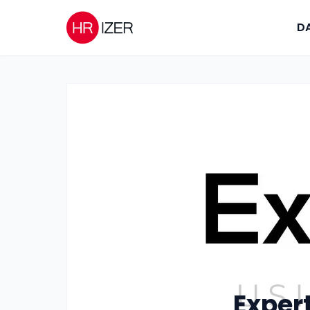
DA
Exper