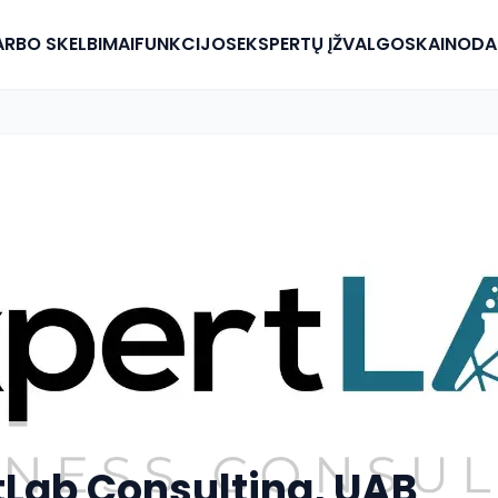
RBO SKELBIMAI
FUNKCIJOS
EKSPERTŲ ĮŽVALGOS
KAINODA
tLab Consulting, UAB