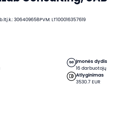
.lt
į.k.
:
306409658
PVM
:
LT100016357619
Įmonės dydis
a
16 darbuotojų
Atlyginimas
3530.7 EUR