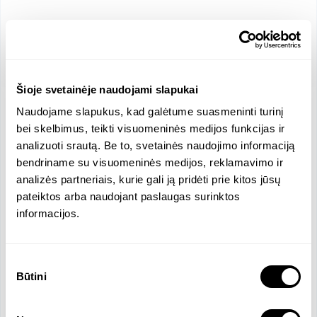
Šioje svetainėje naudojami slapukai
Naudojame slapukus, kad galėtume suasmeninti turinį
Vieta
bei skelbimus, teikti visuomeninės medijos funkcijas ir
Ukmergės g., Vilnius, Lietuva
analizuoti srautą. Be to, svetainės naudojimo informaciją
Pajamos
Oficialios kalbos
bendriname su visuomeninės medijos, reklamavimo ir
251835 EUR
analizės partneriais, kurie gali ją pridėti prie kitos jūsų
Lietuvių
pateiktos arba naudojant paslaugas surinktos
informacijos.
Įmonės aprašymas
Sutikimo
Būtini
pasirinkimas
 „Profinanca“ yra buhalterinės apskaitos įmonė, 
teikianti profesionalias finansų tvarkymo, mokesčių 