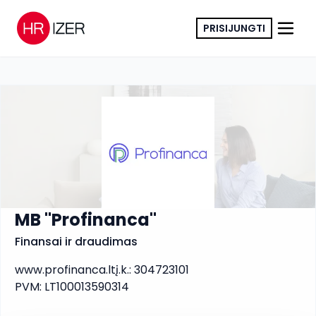
PRISIJUNGTI
KOPIJUOTI NUORODĄ
MB "Profinanca"
Finansai ir draudimas
www.profinanca.lt
į.k.
:
304723101
PVM
:
LT100013590314