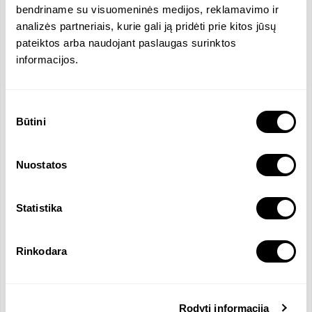
bendriname su visuomeninės medijos, reklamavimo ir
analizės partneriais, kurie gali ją pridėti prie kitos jūsų
pateiktos arba naudojant paslaugas surinktos
informacijos.
Sutikimo
Vieta
Būtini
pasirinkimas
Uosio, Kaunas, Lietuva
Įmonės dydis
Pajamos
Nuostatos
22 darbuotojų
645135 EUR
Atlyginimas
Oficialios kalbos
2670.68 EUR
Statistika
Lietuvių
Rinkodara
Įmonės aprašymas
Esame buhalterines paslaugas teikianti įmonė
Rodyti informaciją