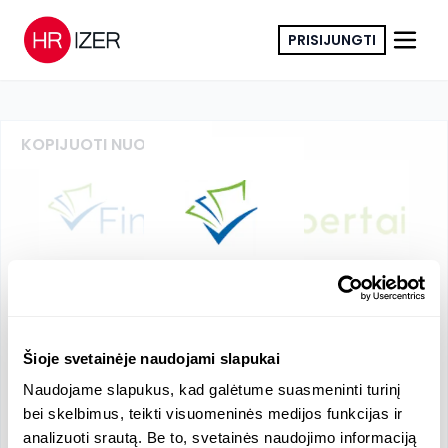
PRISIJUNGTI
KOPIJUOTI NUORODĄ
UAB "Finansų ekspertai"
Finansai ir draudimas
Šioje svetainėje naudojami slapukai
į.k.
:
304353456
PVM
:
LT100012002913
Naudojame slapukus, kad galėtume suasmeninti turinį
bei skelbimus, teikti visuomeninės medijos funkcijas ir
analizuoti srautą. Be to, svetainės naudojimo informaciją