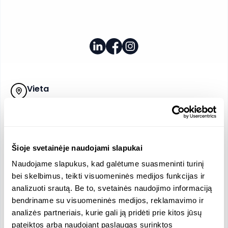
Vieta
Beržų g. Jadvygiškės, Vilnius, Lietuva
Įmonės dydis
18 darbuotojų
Vidutinis vyr./mot. atlyginimas
Šioje svetainėje naudojami slapukai
3136.38 / 3797.09 EUR
Pajamos
Atlyginimas
Naudojame slapukus, kad galėtume suasmeninti turinį
2140208 EUR
3613.56 EUR
bei skelbimus, teikti visuomeninės medijos funkcijas ir
Oficialios kalbos
analizuoti srautą. Be to, svetainės naudojimo informaciją
bendriname su visuomeninės medijos, reklamavimo ir
Lietuvių
analizės partneriais, kurie gali ją pridėti prie kitos jūsų
pateiktos arba naudojant paslaugas surinktos