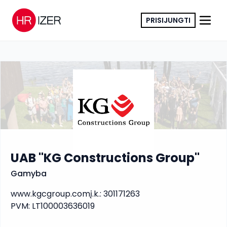
PRISIJUNGTI
KOPIJUOTI NUORODĄ
UAB "KG Constructions Group"
Gamyba
www.kgcgroup.com
į.k.
:
301171263
PVM
:
LT100003636019