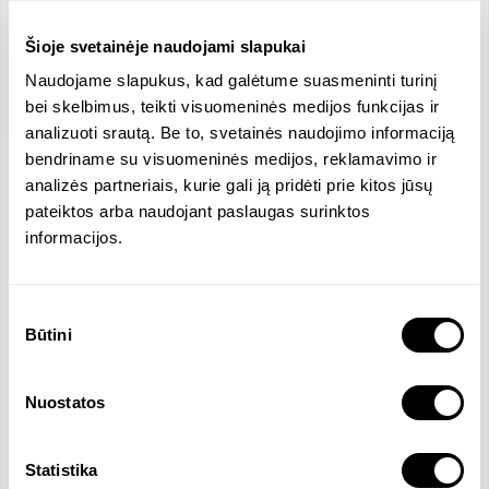
Šioje svetainėje naudojami slapukai
Naudojame slapukus, kad galėtume suasmeninti turinį
bei skelbimus, teikti visuomeninės medijos funkcijas ir
analizuoti srautą. Be to, svetainės naudojimo informaciją
bendriname su visuomeninės medijos, reklamavimo ir
analizės partneriais, kurie gali ją pridėti prie kitos jūsų
Vieta
pateiktos arba naudojant paslaugas surinktos
Laisvės pr., Vilnius, Lietuva
informacijos.
Įmonės dydis
34 darbuotojų
Vidutinis vyr./mot. atlyginimas
Sutikimo
3380.89 / 3820.28 EUR
Būtini
pasirinkimas
Pajamos
Atlyginimas
3075772 EUR
3725.28 EUR
Oficialios kalbos
Nuostatos
Lietuvių
Statistika