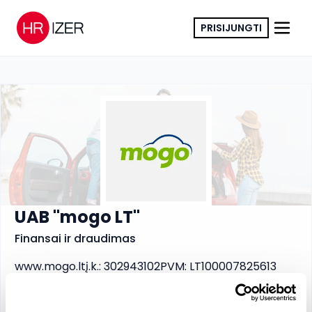
PRISIJUNGTI
KOPIJUOTI NUORODĄ
UAB "mogo LT"
Finansai ir draudimas
www.mogo.lt
į.k.
:
302943102
PVM
:
LT100007825613