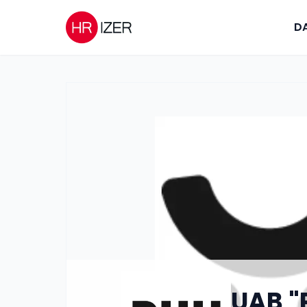
DA
UAB "