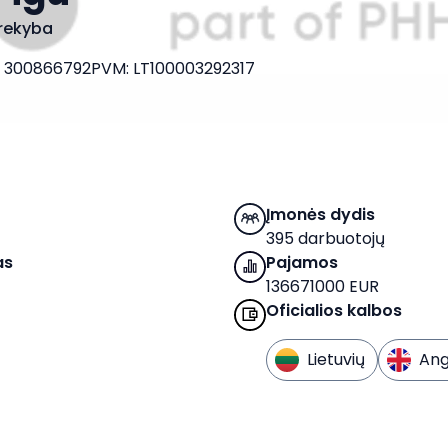
rekyba
:
300866792
PVM
:
LT100003292317
Įmonės dydis
395 darbuotojų
as
Pajamos
136671000 EUR
Oficialios kalbos
Lietuvių
Ang