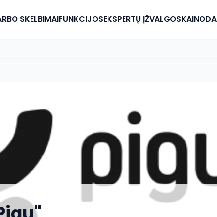
RBO SKELBIMAI
FUNKCIJOS
EKSPERTŲ ĮŽVALGOS
KAINODA
Pigu"