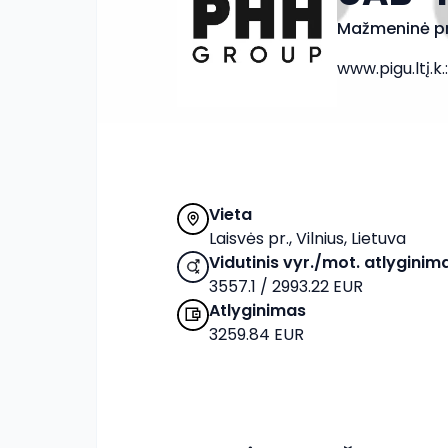
Mažmeninė p
www.pigu.lt
į.k.
Vieta
Laisvės pr., Vilnius, Lietuva
Vidutinis vyr./mot. atlyginim
3557.1 / 2993.22 EUR
Atlyginimas
3259.84 EUR