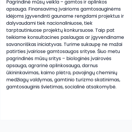
Pagrindinė mūsų veikla – gamtos ir aplinkos 
apsauga. Finansavimą įvairioms gamtosauginėms 
idėjoms įgyvendinti gauname rengdami projektus ir 
dalyvaudami tiek nacionaliniuose, tiek 
tarptautiniuose projektų konkursuose. Taip pat 
teikiame konsultacines paslaugas ar įgyvendiname 
savanoriškas iniciatyvas. Turime sukaupę ne mažai 
patirties įvairiose gamtosaugos srityse. Šiuo metu 
pagrindinės mūsų sritys – biologinės įvairovės 
apsauga, agrarinė aplinkosauga, darnus 
ūkininkavimas, kaimo plėtra, pavojingų cheminių 
medžiagų valdymas, gamtinio turizmo skatinimas, 
gamtosauginis švietimas, socialinė atsakomybė. 