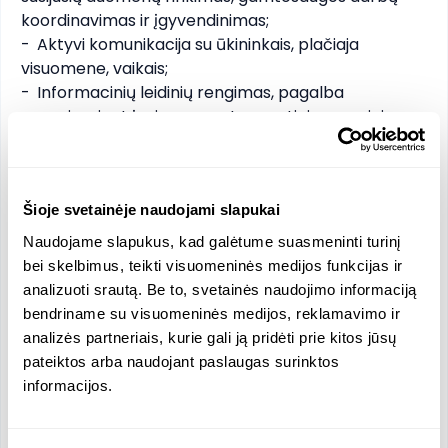
koordinavimas ir įgyvendinimas;

-	Aktyvi komunikacija su ūkininkais, plačiaja 
visuomene, vaikais;

-	Informacinių leidinių rengimas, pagalba 
organizuojant įvairaus masto gamtinius renginius;

-	Bendradarbiavimas su šalies ir užsienio 
gamtosaugos ekspertais ir organizac
Šioje svetainėje naudojami slapukai
Funkcijos ir atsakomybės
Naudojame slapukus, kad galėtume suasmeninti turinį
bei skelbimus, teikti visuomeninės medijos funkcijas ir
Pagrindinė darbo sritis – biologinės įvairovės
analizuoti srautą. Be to, svetainės naudojimo informaciją
apsauga, daugiausia – agrarinio kraštovaizdžio
bendriname su visuomeninės medijos, reklamavimo ir
biologinė įvairovė, tačiau tematinė sritis gali plėstis
analizės partneriais, kurie gali ją pridėti prie kitos jūsų
ir į miškų ekosistemas ar kitas sritis (priklausomai
pateiktos arba naudojant paslaugas surinktos
nuo specialisto kompetencijos ir motyvacijos).
informacijos.
- Įvairių gamtosaugos temą apimančių teisės
aktų, strateginių dokumentų, kitų informacijos
šaltinių analizė;