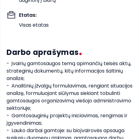
augintinį į biurą
Etatas
:
Visas etatas
Darbo aprašymas
-	Įvairių gamtosaugos temą apimančių teisės aktų, 
strateginių dokumentų, kitų informacijos šaltinių 
analizė;

-	Analitinių įžvalgų formulavimas, rengiant situacijos 
analizę, formuluojant siūlymus siekiant tobulinti 
gamtosaugos organizavimą viešojo administravimo 
sektoriuje;

-	Gamtosauginių projektų iniciavimas, rengimas ir 
įgyvendinimas;

-	Lauko darbai gamtoje: su bioįvairovės apsauga 
susijusių duomenų rinkimas, gamtosaugos darbų 