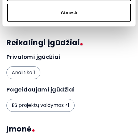
Atmesti
Anglų
- C1
Reikalingi įgūdžiai
Privalomi įgūdžiai
Analitika 1
Pageidaujami įgūdžiai
ES projektų valdymas <1
Įmonė