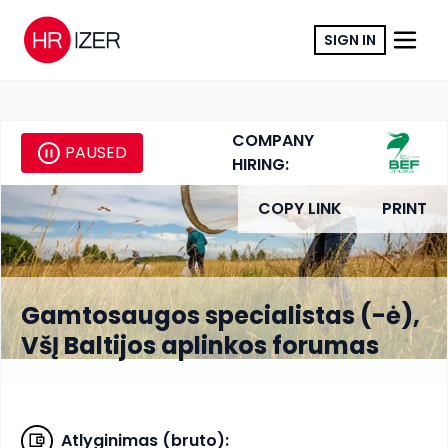
SIGN IN
COMPANY
PAUSED
HIRING:
COPY LINK
PRINT
Gamtosaugos specialistas (-ė),
VšĮ Baltijos aplinkos forumas
Atlyginimas (bruto)
: