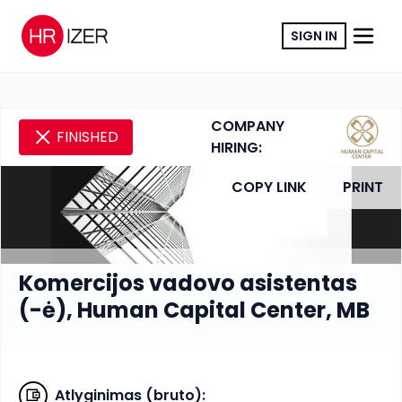
SIGN IN
COMPANY
FINISHED
HIRING:
COPY LINK
PRINT
Komercijos vadovo asistentas
(-ė), Human Capital Center, MB
Atlyginimas (bruto)
: