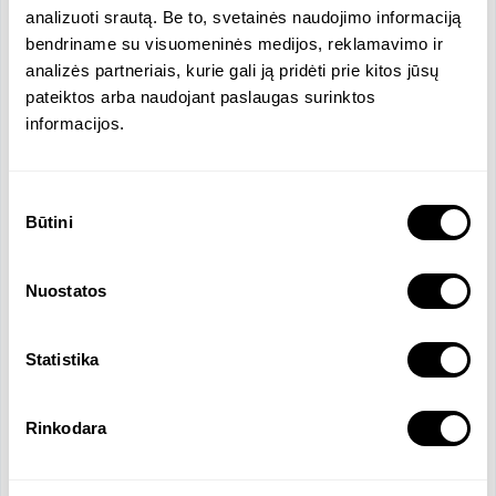
•	Iniciatyvumas, savarankiškumas;

analizuoti srautą. Be to, svetainės naudojimo informaciją
•	B kategorijos vairuotojo pažymėjimas.
bendriname su visuomeninės medijos, reklamavimo ir
analizės partneriais, kurie gali ją pridėti prie kitos jūsų
pateiktos arba naudojant paslaugas surinktos
Funkcijos ir atsakomybės
informacijos.
Prekių asortimento valdymas
Naujų klientų paieška ir darbas su esamais
Sutikimo
klientais, ilgalaikių santykių palaikymas
Būtini
pasirinkimas
Bendravimas su žaliavų tiekėjais
Pardavimų vystymas
Rinkos analizė
Nuostatos
Produktų techninės informacijos tvarkymas
Produktų pristatymo medžiagos ruošimas
Statistika
Komercinių pasiūlymų ruošimas
Pardavimų ataskaitų ruošimas ir analizė
Efektyvus užduočių atlikimas.
Rinkodara