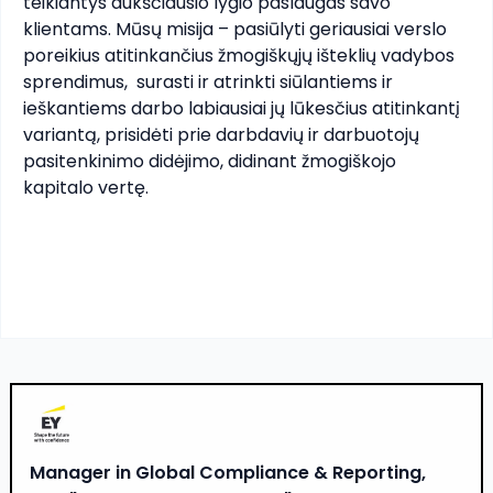
teikiantys aukščiausio lygio paslaugas savo 
klientams. Mūsų misija – pasiūlyti geriausiai verslo 
poreikius atitinkančius žmogiškųjų išteklių vadybos 
sprendimus,  surasti ir atrinkti siūlantiems ir 
ieškantiems darbo labiausiai jų lūkesčius atitinkantį 
variantą, prisidėti prie darbdavių ir darbuotojų 
pasitenkinimo didėjimo, didinant žmogiškojo 
kapitalo vertę.

Manager in Global Compliance & Reporting,