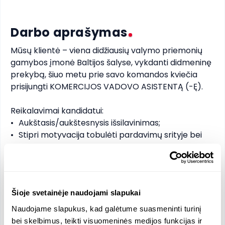
Darbo aprašymas
Mūsų klientė – viena didžiausių valymo priemonių 
gamybos įmonė Baltijos šalyse, vykdanti didmeninę 
prekybą, šiuo metu prie savo komandos kviečia 
prisijungti KOMERCIJOS VADOVO ASISTENTĄ (-Ę).

Reikalavimai kandidatui:

•	Aukštasis/aukštesnysis išsilavinimas;

•	Stipri motyvacija tobulėti pardavimų srityje bei 
siekti karjeros;

•	Patirtis pardavimų srityje - privalumas;

•	Kompiuterinis raštingumas (MS Excel);

•	Geros anglų kalbos žinios (žodžiu ir raštu);

Šioje svetainėje naudojami slapukai
•	Analitinis mąstymas;

•	Kruopštumas, atidumas, orientacija į rezultatą;

Naudojame slapukus, kad galėtume suasmeninti turinį
•	Komunikabilumas bei geri derybiniai įgūdžiai;

bei skelbimus, teikti visuomeninės medijos funkcijas ir