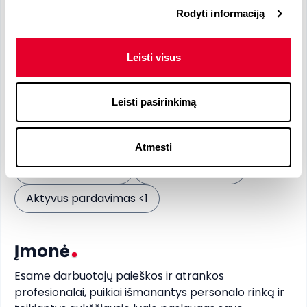
Reikalingos kalbos
Rodyti informaciją
Anglų
- B2
Leisti visus
Reikalingi įgūdžiai
Leisti pasirinkimą
Pageidaujami įgūdžiai
Atmesti
B2B pardavimai <1
Microsoft Excel 1
Aktyvus pardavimas <1
Įmonė
Esame darbuotojų paieškos ir atrankos 
profesionalai, puikiai išmanantys personalo rinką ir 