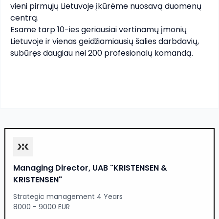
vieni pirmųjų Lietuvoje įkūrėme nuosavą duomenų 
centrą.

Esame tarp 10-ies geriausiai vertinamų įmonių 
Lietuvoje ir vienas geidžiamiausių šalies darbdavių, 
subūręs daugiau nei 200 profesionalų komandą.
Manager in Global Compliance & Reporting,
UAB "ERNST & YOUNG BALTIC"
Financial control 4 Years
4500 - 5500 EUR