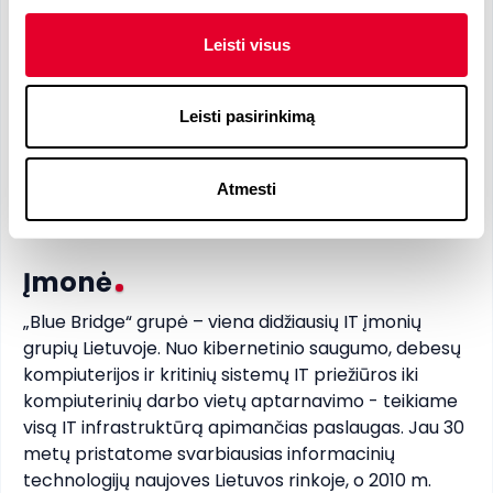
Lietuvių
- C2
Anglų
- B1
Leisti visus
Reikalingi įgūdžiai
Leisti pasirinkimą
Privalomi įgūdžiai
Atmesti
Buhalterinė apskaita 2
Navision <1
Įmonė
„Blue Bridge“ grupė – viena didžiausių IT įmonių 
grupių Lietuvoje. Nuo kibernetinio saugumo, debesų 
kompiuterijos ir kritinių sistemų IT priežiūros iki 
kompiuterinių darbo vietų aptarnavimo - teikiame 
visą IT infrastruktūrą apimančias paslaugas. Jau 30 
metų pristatome svarbiausias informacinių 
technologijų naujoves Lietuvos rinkoje, o 2010 m. 