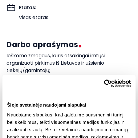
Etatas
:
Visas etatas
Darbo aprašymas
Ieškome žmogaus, kuris atsakingai imtųsi:

organizuoti pirkimus iš Lietuvos ir užsienio 
tiekėjų/gamintojų;

stebėti užsakytų prekių judėjimą;

organizuoti prekių pristatymą klientams laikantis 
sutartinių reikalavimų;

vykdyti prekių pajamavimą ir sąskaitų faktūrų 
Šioje svetainėje naudojami slapukai
išrašymą klientams.

Naudojame slapukus, kad galėtume suasmeninti turinį
Būtų puiku, jei:

bei skelbimus, teikti visuomeninės medijos funkcijas ir
turi darbo patirties buhalterinės apskaitos srityje;

analizuoti srautą. Be to, svetainės naudojimo informaciją
gebi dirbti operatyviai;

bendriname su visuomeninės medijos, reklamavimo ir