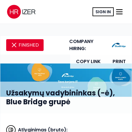
SIGN IN
COMPANY
FINISHED
HIRING:
COPY LINK
PRINT
Užsakymų vadybininkas (-ė),
Blue Bridge grupė
Atlyginimas (bruto)
: