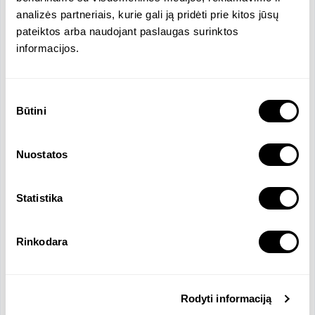
komandinis darbas Tau vertybė;

analizės partneriais, kurie gali ją pridėti prie kitos jūsų
gali rašyti anglų kalba.

pateiktos arba naudojant paslaugas surinktos
informacijos.
Mes džiaugsimės, jei Tu:

turi patirties su Navision;

Sutikimo
Excel yra tavo mėgiama programa.
Būtini
pasirinkimas
Funkcijos ir atsakomybės
Nuostatos
organizuoti pirkimus iš Lietuvos ir užsienio
tiekėjų/gamintojų; stebėti užsakytų prekių judėjimą;
Statistika
vykdyti prekių pajamavimą ir sąskaitų faktūrų
išrašymą klientams.
Rinkodara
Reikalingos kalbos
Rodyti informaciją