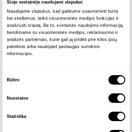
Šioje svetainėje naudojami slapukai
Naudojame slapukus, kad galėtume suasmeninti turinį
bei skelbimus, teikti visuomeninės medijos funkcijas ir
analizuoti srautą. Be to, svetainės naudojimo informaciją
bendriname su visuomeninės medijos, reklamavimo ir
analizės partneriais, kurie gali ją pridėti prie kitos jūsų
pateiktos arba naudojant paslaugas surinktos
Location
informacijos.
Statybininkų g., Kaunas, Lithuania
Company Size
120 Employees
Sutikimo
Average Salary, Men/Women
Būtini
pasirinkimas
1945.5 / 2020.52 EUR
Revenue
Salary
Nuostatos
6183084 EUR
2008.44 EUR
Official Languages
Statistika
English
Lithuanian
Russian