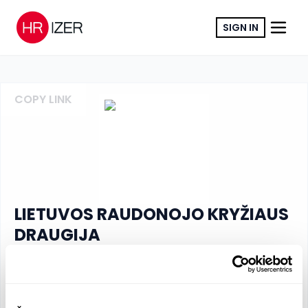
SIGN IN
COPY LINK
LIETUVOS RAUDONOJO KRYŽIAUS
DRAUGIJA
Other
www.redcross.lt
RN
:
190679146
VAT
:
LT100018444715