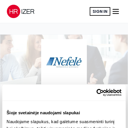
SIGN IN
COPY LINK
UAB "Nefelė"
Other
RN
:
304079546
VAT
:
LT100010370310
Šioje svetainėje naudojami slapukai
Naudojame slapukus, kad galėtume suasmeninti turinį