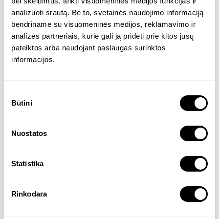
bei skelbimus, teikti visuomeninės medijos funkcijas ir
analizuoti srautą. Be to, svetainės naudojimo informaciją
bendriname su visuomeninės medijos, reklamavimo ir
analizės partneriais, kurie gali ją pridėti prie kitos jūsų
pateiktos arba naudojant paslaugas surinktos
informacijos.
Location
Sutikimo
Žalgirio g., Vilnius, Lithuania
Būtini
pasirinkimas
Company Size
Revenue
2 Employees
36045 EUR
Official Languages
Nuostatos
Lithuanian
Statistika
Company Overview
Rinkodara