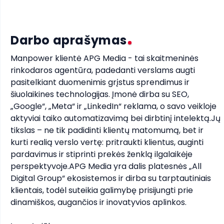
Darbo aprašymas
Manpower klientė APG Media - tai skaitmeninės 
rinkodaros agentūra, padedanti verslams augti 
pasitelkiant duomenimis grįstus sprendimus ir 
šiuolaikines technologijas. Įmonė dirba su SEO, 
„Google“, „Meta“ ir „LinkedIn“ reklama, o savo veikloje 
aktyviai taiko automatizavimą bei dirbtinį intelektą.Jų 
tikslas – ne tik padidinti klientų matomumą, bet ir 
kurti realią verslo vertę: pritraukti klientus, auginti 
pardavimus ir stiprinti prekės ženklą ilgalaikėje 
perspektyvoje.APG Media yra dalis platesnės „All 
Digital Group“ ekosistemos ir dirba su tarptautiniais 
klientais, todėl suteikia galimybę prisijungti prie 
dinamiškos, augančios ir inovatyvios aplinkos.
