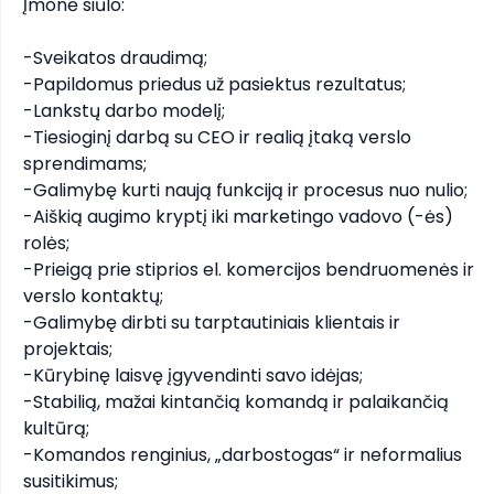
Įmonė siūlo:

-Sveikatos draudimą;

-Papildomus priedus už pasiektus rezultatus;

-Lankstų darbo modelį;

-Tiesioginį darbą su CEO ir realią įtaką verslo 
sprendimams;

-Galimybę kurti naują funkciją ir procesus nuo nulio;

-Aiškią augimo kryptį iki marketingo vadovo (-ės) 
rolės;

-Prieigą prie stiprios el. komercijos bendruomenės ir 
verslo kontaktų;

-Galimybę dirbti su tarptautiniais klientais ir 
projektais;

-Kūrybinę laisvę įgyvendinti savo idėjas;

-Stabilią, mažai kintančią komandą ir palaikančią 
kultūrą;

-Komandos renginius, „darbostogas“ ir neformalius 
susitikimus;
