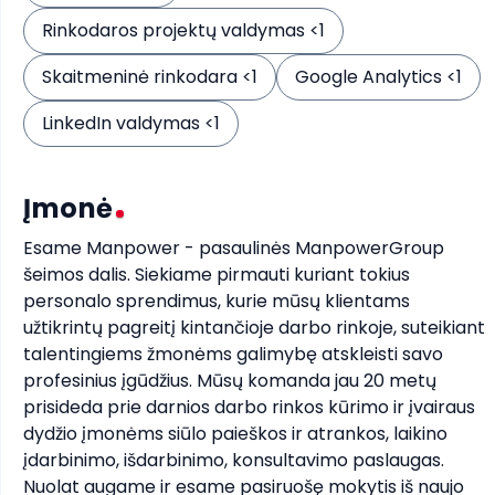
Rinkodaros projektų valdymas <1
Skaitmeninė rinkodara <1
Google Analytics <1
LinkedIn valdymas <1
Įmonė
Esame Manpower - pasaulinės ManpowerGroup 
šeimos dalis. Siekiame pirmauti kuriant tokius 
personalo sprendimus, kurie mūsų klientams 
užtikrintų pagreitį kintančioje darbo rinkoje, suteikiant 
talentingiems žmonėms galimybę atskleisti savo 
profesinius įgūdžius. Mūsų komanda jau 20 metų 
prisideda prie darnios darbo rinkos kūrimo ir įvairaus 
dydžio įmonėms siūlo paieškos ir atrankos, laikino 
įdarbinimo, išdarbinimo, konsultavimo paslaugas. 
Nuolat augame ir esame pasiruošę mokytis iš naujo 