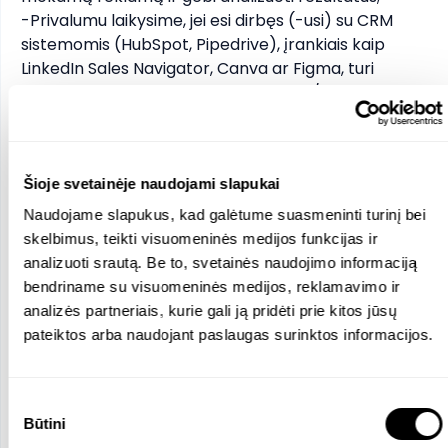
-Privalumu laikysime, jei esi dirbęs (-usi) su CRM 
sistemomis (HubSpot, Pipedrive), įrankiais kaip 
LinkedIn Sales Navigator, Canva ar Figma, turi 
marketingo automatizavimo ar HTML/landing page 
žinių, išmanai el. komerciją ar turi turinio 
perpanaudojimo patirties;

-Esi iniciatyvus (-i), komunikabilus (-i), organizuotas (-
Šioje svetainėje naudojami slapukai
a), gebi prioritetizuoti, išlaikyti fokusą ir siekti rezultato 
net intensyvesniais periodais.
Naudojame slapukus, kad galėtume suasmeninti turinį bei
skelbimus, teikti visuomeninės medijos funkcijas ir
analizuoti srautą. Be to, svetainės naudojimo informaciją
Funkcijos ir atsakomybės
bendriname su visuomeninės medijos, reklamavimo ir
analizės partneriais, kurie gali ją pridėti prie kitos jūsų
Planuosi ir įgyvendinsi B2B rinkodaros kampanijas,
pateiktos arba naudojant paslaugas surinktos informacijos.
skirtas potencialių klientų pritraukimui ir pardavimų
srauto stiprinimui bei analizuosi rinkodaros veiksmų
rezultatus
Sutikimo
Kartu su vadovu ir pardavimų komanda formuosi
Būtini
pasirinkimas
įmonės matomumą rinkoje, orientuotą į tikslinę