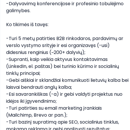
-Dalyvavimą konferencijose ir profesinio tobulėjimo 
galimybes.

Ko tikimės iš tavęs:

-Turi 5 metų patirties B2B rinkodaros, pardavimų ar 
verslo vystymo srityje ir esi organizavęs (-usi) 
didesnius renginius (~200+ dalyvių);

-Supranti, kaip veikia aktyvus kontaktavimas 
(LinkedIn, el. paštas) bei turinio kūrimo ir socialinių 
tinklų principai;

-Gebi aiškiai ir sklandžiai komunikuoti lietuvių kalba bei 
laisvai bendrauti anglų kalba;

-Esi savarankiškas (-a) ir gebi valdyti projektus nuo 
idėjos iki įgyvendinimo;

-Turi patirties su email marketing įrankiais 
(Mailchimp, Brevo ar pan.);

-Turi bazinį supratimą apie SEO, socialinius tinklus, 
mokamą reklamą ir gebi analizuoti rezultatus;
