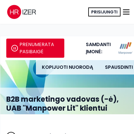
PRISIJUNGTI
PRENUMERATA
SAMDANTI
PASIBAIGĖ
ĮMONĖ:
KOPIJUOTI NUORODĄ
SPAUSDINTI
B2B marketingo vadovas (-ė),
UAB "Manpower Lit" klientui