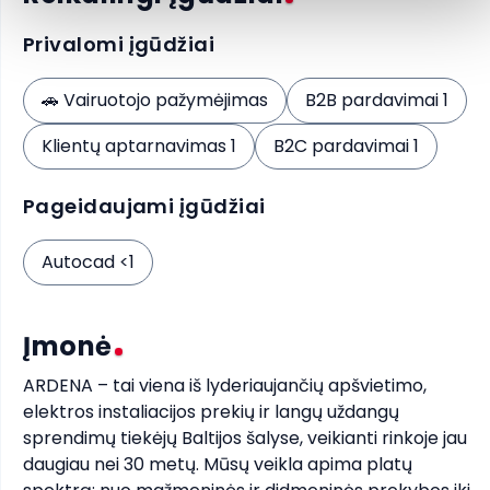
Privalomi įgūdžiai
🚗
Vairuotojo pažymėjimas
B2B pardavimai 1
Klientų aptarnavimas 1
B2C pardavimai 1
Pageidaujami įgūdžiai
Autocad <1
Įmonė
ARDENA – tai viena iš lyderiaujančių apšvietimo, 
elektros instaliacijos prekių ir langų uždangų 
sprendimų tiekėjų Baltijos šalyse, veikianti rinkoje jau 
daugiau nei 30 metų. Mūsų veikla apima platų 