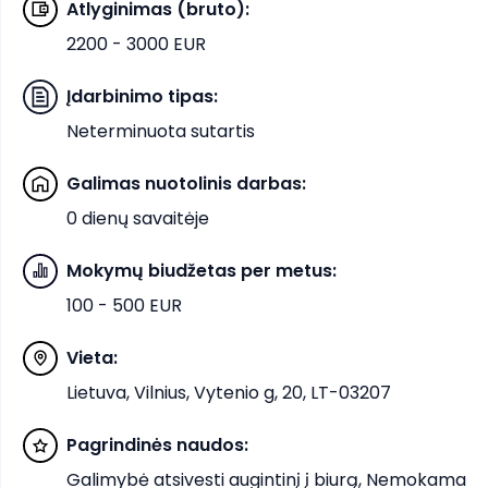
Atlyginimas (bruto)
:
2200 - 3000 EUR
Įdarbinimo tipas
:
Neterminuota sutartis
Galimas nuotolinis darbas
:
0 dienų savaitėje
Mokymų biudžetas per metus
:
100 - 500 EUR
Vieta
:
Lietuva, Vilnius, Vytenio g, 20, LT-03207
Pagrindinės naudos
:
Galimybė atsivesti augintinį į biurą, Nemokama