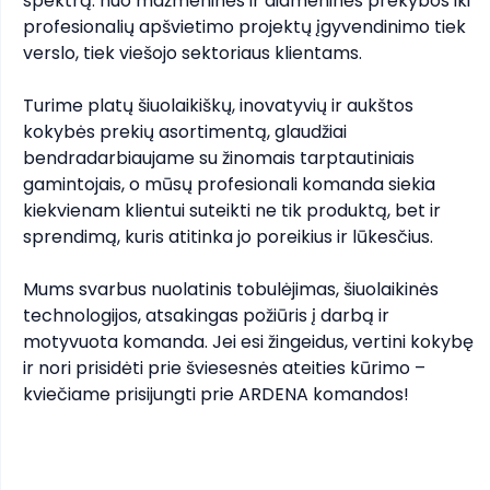
spektrą: nuo mažmeninės ir didmeninės prekybos iki 
profesionalių apšvietimo projektų įgyvendinimo tiek 
verslo, tiek viešojo sektoriaus klientams.

Turime platų šiuolaikiškų, inovatyvių ir aukštos 
kokybės prekių asortimentą, glaudžiai 
bendradarbiaujame su žinomais tarptautiniais 
gamintojais, o mūsų profesionali komanda siekia 
kiekvienam klientui suteikti ne tik produktą, bet ir 
sprendimą, kuris atitinka jo poreikius ir lūkesčius.

Mums svarbus nuolatinis tobulėjimas, šiuolaikinės 
technologijos, atsakingas požiūris į darbą ir 
motyvuota komanda. Jei esi žingeidus, vertini kokybę 
ir nori prisidėti prie šviesesnės ateities kūrimo – 
kviečiame prisijungti prie ARDENA komandos!
