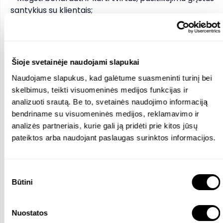
santykius su klientais;

- Esi iniciatyvus (-i), greitai mokaisi ir domiesi 
naujovėmis;

- Turi gerus darbo kompiuteriu įgūdžius (MS Office), 
gebi aiškiai ir tiksliai formuluoti pasiūlymus.

Šioje svetainėje naudojami slapukai
Naudojame slapukus, kad galėtume suasmeninti turinį bei
Ką siūlome:

skelbimus, teikti visuomeninės medijos funkcijas ir
- Galimybę augti ir tobulėti profesionalų komandoje;

analizuoti srautą. Be to, svetainės naudojimo informaciją
- Įdomų ir dinamišką darbą su aukštos kokybės 
bendriname su visuomeninės medijos, reklamavimo ir
produktais bei inovatyviais sprendimais;

analizės partneriais, kurie gali ją pridėti prie kitos jūsų
- Dalyvavimą didžiausiuose apšvietimo projektuose 
pateiktos arba naudojant paslaugas surinktos informacijos.
Lietuvoje;

- Konkurencingą atlyginimą ir nuo rezultatų 
priklausančius priedus;

Sutikimo
- Draugišką kolektyvą, palaikančią atmosferą ir 
Būtini
pasirinkimas
profesinį tobulėjimą.
Nuostatos