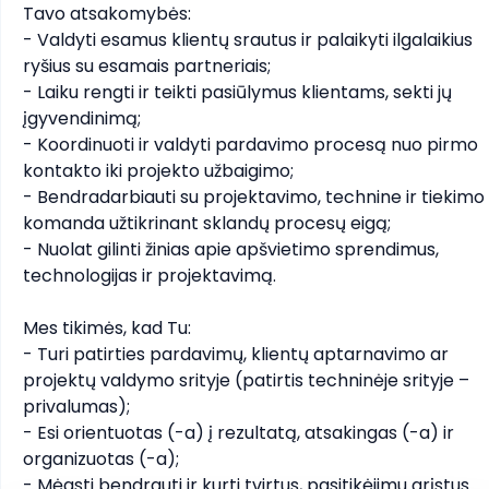
Tavo atsakomybės:

- Valdyti esamus klientų srautus ir palaikyti ilgalaikius 
ryšius su esamais partneriais;

- Laiku rengti ir teikti pasiūlymus klientams, sekti jų 
įgyvendinimą;

- Koordinuoti ir valdyti pardavimo procesą nuo pirmo 
kontakto iki projekto užbaigimo;

- Bendradarbiauti su projektavimo, technine ir tiekimo 
komanda užtikrinant sklandų procesų eigą;

- Nuolat gilinti žinias apie apšvietimo sprendimus, 
technologijas ir projektavimą.

Mes tikimės, kad Tu:

- Turi patirties pardavimų, klientų aptarnavimo ar 
projektų valdymo srityje (patirtis techninėje srityje – 
privalumas);

- Esi orientuotas (-a) į rezultatą, atsakingas (-a) ir 
organizuotas (-a);

- Mėgsti bendrauti ir kurti tvirtus, pasitikėjimu grįstus 