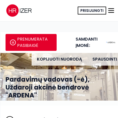
PRISIJUNGTI
PRENUMERATA
SAMDANTI
PASIBAIGĖ
ĮMONĖ:
KOPIJUOTI NUORODĄ
SPAUSDINTI
Pardavimų vadovas (-ė),
Uždaroji akcinė bendrovė
"ARDENA"