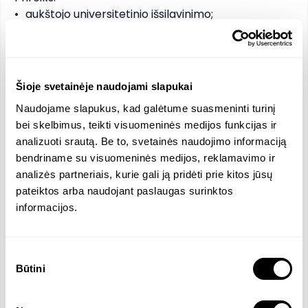
•	aukštojo universitetinio išsilavinimo; 

•	išmanyti ES investicijų administravimo sistemą 
Lietuvoje; 

•	turėti patirties rengiant, vertinant ir/arba 
įgyvendinant ES fondų lėšomis finansuojamus 
Šioje svetainėje naudojami slapukai
projektus; 

Naudojame slapukus, kad galėtume suasmeninti turinį
•	žinių ir patirties viešųjų pirkimų srityje.
bei skelbimus, teikti visuomeninės medijos funkcijas ir
analizuoti srautą. Be to, svetainės naudojimo informaciją
Funkcijos ir atsakomybės
bendriname su visuomeninės medijos, reklamavimo ir
analizės partneriais, kurie gali ją pridėti prie kitos jūsų
Prisidėk prie svarbių Lietuvai ES investicinių
pateiktos arba naudojant paslaugas surinktos
transporto infrastruktūros, telekomunikacijų (5G
informacijos.
ryšio), susisiekimo inovacijų (dronų, robotizacijos)
projektų įgyvendinimo: nuo idėjų teikimo kuriant
teisės aktus, projektų vertinimo organizavimo,
Sutikimo
mokymų, konsultavimo iki projektų sutarčių
Būtini
pasirinkimas
priežiūros, išlaidų tinkamumo vertinimo, patikrų
vykdymo ir sėkmingo projektų užbaigimo.