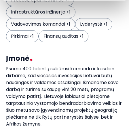
Infrastruktūros inžinerija <1
Vadovavimas komandai <1
Lyderystė <1
Pirkimai <1
Finansų auditas <1
Įmonė
Esame 400 talentų subūrusi komanda ir kasdien 
dirbame, kad viešosios investicijos Lietuvai būtų 
naudingos ir valdomos atsakingai. Išmanome savo 
darbą ir turime sukaupę virš 20 metų programų 
valdymo patirtį.  Lietuvoje labiausiai plėtojame 
tarptautinio vystomojo bendradarbiavimo veiklas ir 
šiuo metu savo įgyvendinamų projektų geografiją 
plečiame ne tik Rytų partnerystės šalyse, bet ir 
Afrikos žemyne.
