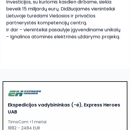
Investicijos, su kuriomis kasdien dirbame, siekia 
beveik 15 milijardų eurų. Didžiuojamės vieninteliai 
Lietuvoje turėdami Viešosios ir privačios 
partnerystės kompetencijų centrą. 

Ir dar – vieninteliai pasaulyje įgyvendiname unikalų 
– Ignalinos atominės elektrinės uždarymo projeką.
Darbuotojų saugos ir sveikatos specialistas (-
ė), UAB DS Smith Packaging Lithuania
Priešgaisrinės saugos pažymėjimas 2 metai
3500 - 3800 EUR