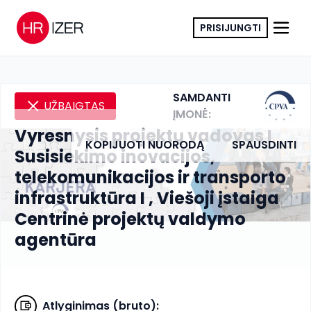
PRISIJUNGTI
SAMDANTI
UŽBAIGTAS
ĮMONĖ:
Vyresnysis projektų vadovas I
KOPIJUOTI NUORODĄ
SPAUSDINTI
Susisiekimo inovacijos,
telekomunikacijos ir transporto
infrastruktūra I , Viešoji įstaiga
Centrinė projektų valdymo
agentūra
Atlyginimas (bruto)
: