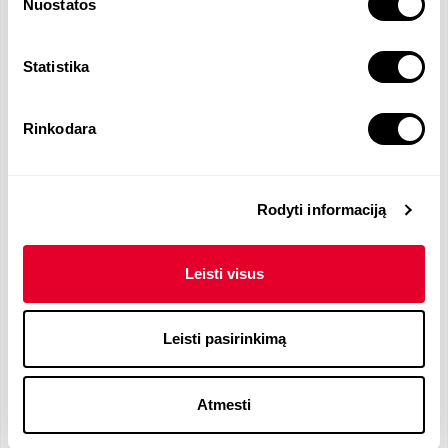
Nuostatos
Reikalingos kalbos
Statistika
Lietuvių
- N
Rinkodara
Reikalingi įgūdžiai
Rodyti informaciją
Privalomi įgūdžiai
Leisti visus
Projektų valdymas <1
Leisti pasirinkimą
Pageidaujami įgūdžiai
Dokumentų valdymas <1
Veiklos analizė <1
Atmesti
Procesų optimizavimas <1