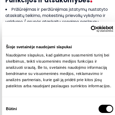
Funkcijos ir atsakomybės
Prižiūrėjimas ir peržiūrėjimas įstatymų nustatyto
ataskaitų teikimo, mokestinių prievolių vykdymo ir
valdymo / grupės ataskaitų rengimo paslaugų
klientams
Tvirtų santykių su klientais kūrimas ir palaikymas,
gebėjimas suprasti jų verslo poreikius ir teikti
pritaikytus sprendimus. Klientų konsultavimas
Šioje svetainėje naudojami slapukai
ataskaitų teikimo klausimais
Naudojame slapukus, kad galėtume suasmeninti turinį bei
Komandos valdymas, užduočių konsultantams
skelbimus, teikti visuomeninės medijos funkcijas ir
organizavimas ir delegavimas, konsultavimas,
analizuoti srautą. Be to, svetainės naudojimo informaciją
vertinimas ir motyvavimas
bendriname su visuomeninės medijos, reklamavimo ir
Procesų tobulinimo galimybių nustatymas ir
analizės partneriais, kurie gali ją pridėti prie kitos jūsų
įgyvendinimas
pateiktos arba naudojant paslaugas surinktos informacijos.
Galimų fiskalinių rizikų ir galimybių identifikavimas
Užtikrinimas, kad vykdoma veikla atitiktų EY
kokybės ir rizikos valdymo procedūras bei taikomus
Sutikimo
reikalavimus
Būtini
pasirinkimas
Įsipareigojimų įvykdymo, metinių biudžetų