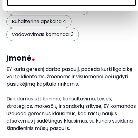
Darbo užmokesčio apskaita 4
Buhalterinė apskaita 4
Vadovavimas komandai 3
Įmonė
EY kuria geresnį darbo pasaulį, padeda kurti ilgalaikę 
vertę klientams, žmonėms ir visuomenei bei ugdyti 
pasitikėjimą kapitalo rinkomis.

Dirbdamos užtikrinimo, konsultavimo, teisės, 
strategijos, mokesčių ir sandorių srityse, EY komandos 
užduoda geresnius klausimus, kad rastų naujus 
atsakymus į sudėtingus klausimus, su kuriais susiduria 
šiandieninis mūsų pasaulis.
