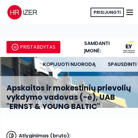
PRISIJUNGTI
SAMDANTI
PRISTABDYTAS
ĮMONĖ:
KOPIJUOTI NUORODĄ
SPAUSDINTI
Apskaitos ir mokestinių prievolių
vykdymo vadovas (-ė), UAB
"ERNST & YOUNG BALTIC"
Atlyginimas (bruto)
: