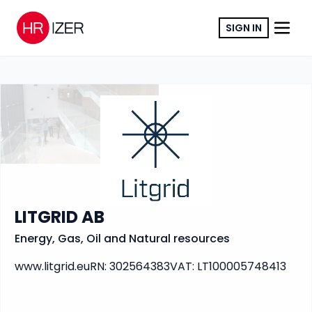
SIGN IN
COPY LINK
LITGRID AB
Energy, Gas, Oil and Natural resources
www.litgrid.eu
RN
:
302564383
VAT
:
LT100005748413