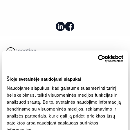
Location
Karlo Gustavo Emilio Manerheimo g. 8, Vilnius,
Vilnius, Lithuania
Company Size
512 Employees
Šioje svetainėje naudojami slapukai
Average Salary, Men/Women
Naudojame slapukus, kad galėtume suasmeninti turinį
5263.81 / 4119.84 EUR
bei skelbimus, teikti visuomeninės medijos funkcijas ir
Revenue
Salary
analizuoti srautą. Be to, svetainės naudojimo informaciją
206399000 EUR
4934.69 EUR
bendriname su visuomeninės medijos, reklamavimo ir
Official Languages
analizės partneriais, kurie gali ją pridėti prie kitos jūsų
pateiktos arba naudojant paslaugas surinktos
Lithuanian
informacijos.