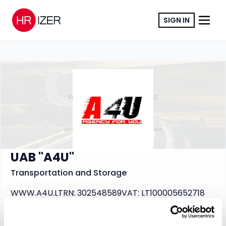
SIGN IN
COPY LINK
UAB "A4U"
Transportation and Storage
WWW.A4U.LT
RN
:
302548589
VAT
:
LT100005652718