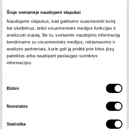
Šioje svetainėje naudojami slapukai
Naudojame slapukus, kad galėtume suasmeninti turinį
bei skelbimus, teikti visuomeninės medijos funkcijas ir
analizuoti srautą. Be to, svetainės naudojimo informaciją
bendriname su visuomeninės medijos, reklamavimo ir
analizės partneriais, kurie gali ją pridėti prie kitos jūsų
Location
pateiktos arba naudojant paslaugas surinktos
Paparčio gatvė, Prienai, Lithuania
informacijos.
Company Size
Revenue
2 Employees
737053 EUR
Official Languages
Sutikimo
Būtini
pasirinkimas
Lithuanian
Nuostatos
Company Overview
Statistika