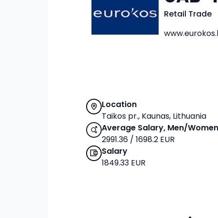
Retail Trade
www.eurokos.l
Location
Taikos pr., Kaunas, Lithuania
Average Salary, Men/Wome
2991.36 / 1698.2 EUR
Salary
1849.33 EUR