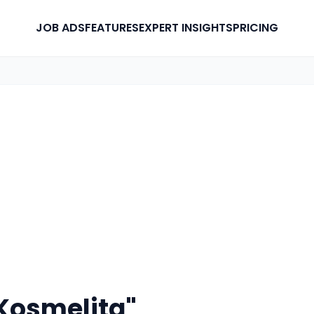
JOB ADS
FEATURES
EXPERT INSIGHTS
PRICING
Kosmelita"