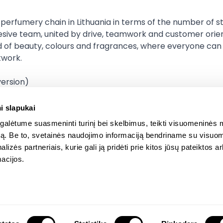
erfumery chain in Lithuania in terms of the number of stor
esive team, united by drive, teamwork and customer orientat
d of beauty, colours and fragrances, where everyone can 
work.

version)
i slapukai
alėtume suasmeninti turinį bei skelbimus, teikti visuomeninės 
autą. Be to, svetainės naudojimo informaciją bendriname su visu
lizės partneriais, kurie gali ją pridėti prie kitos jūsų pateiktos 
acijos.
About Us
Terms And 