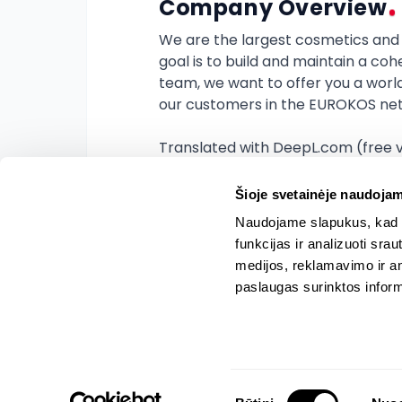
Company Overview
We are the largest cosmetics and p
goal is to build and maintain a coh
team, we want to offer you a worl
our customers in the EUROKOS net
Translated with DeepL.com (free 
Šioje svetainėje naudojam
Naudojame slapukus, kad g
funkcijas ir analizuoti sr
medijos, reklamavimo ir ana
paslaugas surinktos inform
Hrizer, 2026. All rights reserved
Sutikimo