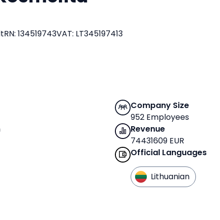
t
RN
:
134519743
VAT
:
LT345197413
Company Size
952 Employees
n
Revenue
74431609 EUR
Official Languages
Lithuanian