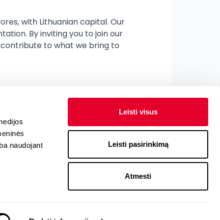
es, with Lithuanian capital. Our 
ion. By inviting you to join our 
contribute to what we bring to 
Leisti visus
medijos
omeninės
Leisti pasirinkimą
arba naudojant
Atmesti
Conditions
Privacy Policy
Subscription Rules
Contact Us