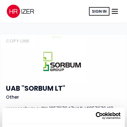
SIGN IN
COPY LINK
UAB "SORBUM LT"
Other
www.sorbum.eu
RN
:
125767647
VAT
:
LT257676410