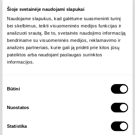
Šioje svetainėje naudojami slapukai
Naudojame slapukus, kad galėtume suasmeninti turinį
bei skelbimus, teikti visuomeninės medijos funkcijas ir
analizuoti srautą. Be to, svetainės naudojimo informaciją
bendriname su visuomeninės medijos, reklamavimo ir
analizės partneriais, kurie gali ją pridėti prie kitos jūsų
Location
pateiktos arba naudojant paslaugas surinktos
J. Jasinskio g., Vilnius, Lithuania
informacijos.
Company Size
162 Employees
Average Salary, Men/Women
Sutikimo
2493.12 / 1496.01 EUR
Būtini
pasirinkimas
Revenue
Salary
8684423 EUR
1718.3 EUR
Nuostatos
Official Languages
Lithuanian
Statistika