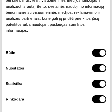
bei skelbimus, teikti visuomeninės medijos funkcijas ir
analizuoti srautą. Be to, svetainės naudojimo informaciją
bendriname su visuomeninės medijos, reklamavimo ir
analizės partneriais, kurie gali ją pridėti prie kitos jūsų
pateiktos arba naudojant paslaugas surinktos
informacijos.
Location
Sutikimo
Vytauto pr. , Kaunas, Lithuania
Būtini
pasirinkimas
Company Size
Revenue
3 Employees
135172 EUR
Official Languages
Nuostatos
Lithuanian
Statistika
Company Overview
Rinkodara
UAB "Veiklos Valdymo Sprendimai" is a career and 