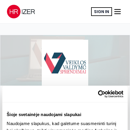
SIGN IN
COPY LINK
Veiklos Valdymo Sprendimai
Other
www.veiklosvaldymas.lt
RN
:
304029162
Šioje svetainėje naudojami slapukai
VAT
:
LT100015186614
Naudojame slapukus, kad galėtume suasmeninti turinį