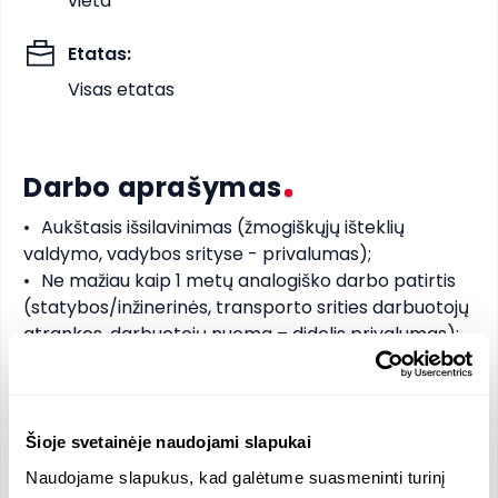
vieta
Etatas
:
Visas etatas
Darbo aprašymas
•	Aukštasis išsilavinimas (žmogiškųjų išteklių 
valdymo, vadybos srityse - privalumas);

•	Ne mažiau kaip 1 metų analogiško darbo patirtis 
(statybos/inžinerinės, transporto srities darbuotojų 
atrankos, darbuotojų nuoma – didelis privalumas);

•	Geros anglų, rusų kalbų žinios;

•	Puikūs komunikavimo, laiko planavimo įgūdžiai;

•	Kūrybiškumas, pozityvumas, orientacija į 
rezultatą, iniciatyvumas.

Šioje svetainėje naudojami slapukai
Naudojame slapukus, kad galėtume suasmeninti turinį
SIŪLOME
