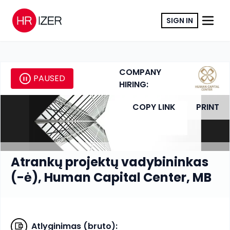
SIGN IN
COMPANY
PAUSED
HIRING:
COPY LINK
PRINT
Atrankų projektų vadybininkas
(-ė), Human Capital Center, MB
Atlyginimas (bruto)
: