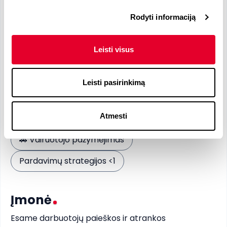
Reikalingos kalbos
Rodyti informaciją
Leisti visus
Anglų
- B1
Rusų
- B1
Leisti pasirinkimą
Reikalingi įgūdžiai
Privalomi įgūdžiai
Atmesti
🚗
Vairuotojo pažymėjimas
Pardavimų strategijos <1
Įmonė
Esame darbuotojų paieškos ir atrankos 