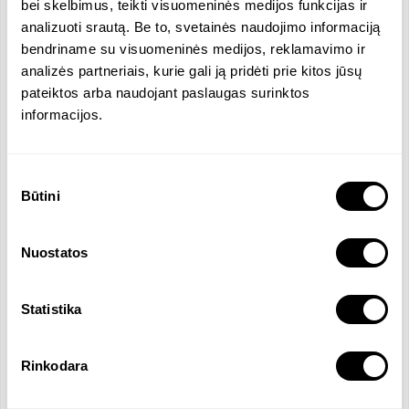
bei skelbimus, teikti visuomeninės medijos funkcijas ir
•	Įdomų, dinamišką, iššūkių reikalaujantį darbą, 
analizuoti srautą. Be to, svetainės naudojimo informaciją
karjeros perspektyvas;

bendriname su visuomeninės medijos, reklamavimo ir
•	Mokymus, kvalifikacijos kėlimo kursus, nuolatines 
analizės partneriais, kurie gali ją pridėti prie kitos jūsų
profesinio tobulėjimo galimybes;

pateiktos arba naudojant paslaugas surinktos
•	Papildomą sveikatos draudimą;

informacijos.
Sutikimo
Funkcijos ir atsakomybės
Būtini
pasirinkimas
• Darbuotojų paieška ir atranka (transportas,
techninė sritis); • Bendravimas su potencialiais
Nuostatos
kandidatais; • Atrankų proceso tobulinimas bei
naujų idėjų generavimas kandidatų pritraukimui; •
Darbo skelbimų rengimas ir publikavimas; •
Statistika
Socialinių tinklų priežiūra ir turinio kūrimas; • Rinkos
rodiklių analizė ir įžvalgų teikimas; • Įmonės
Rinkodara
duomenų bazės administravimas.