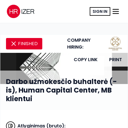
SIGN IN
COMPANY
FINISHED
HIRING:
COPY LINK
PRINT
Darbo užmokesčio buhalterė (-
is), Human Capital Center, MB
klientui
Atlyginimas (bruto)
: