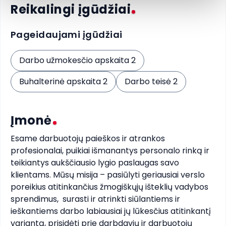
Reikalingi įgūdžiai
Pageidaujami įgūdžiai
Darbo užmokesčio apskaita 2
Buhalterinė apskaita 2
Darbo teisė 2
Įmonė
Esame darbuotojų paieškos ir atrankos 
profesionalai, puikiai išmanantys personalo rinką ir 
teikiantys aukščiausio lygio paslaugas savo 
klientams. Mūsų misija – pasiūlyti geriausiai verslo 
poreikius atitinkančius žmogiškųjų išteklių vadybos 
sprendimus,  surasti ir atrinkti siūlantiems ir 
ieškantiems darbo labiausiai jų lūkesčius atitinkantį 
variantą, prisidėti prie darbdavių ir darbuotojų 