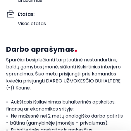
draudimas
Etatas
:
Visas etatas
Darbo aprašymas
Sparčiai besiplečianti tarptautinė nestandartinių 
baldų gamybos įmonė, siūlanti išskirtinius interjero 
sprendimus. Šiuo metu prisijungti prie komandos 
kviečia prisijungti DARBO UŽMOKESČIO BUHALTERĘ 
(-Į) Kaune. 

•	Aukštasis išsilavinimas buhalterinės apskaitos, 
finansų ar ekonomikos srityje;

•	Ne mažesnė nei 2 metų analogiško darbo patirtis 
- būtina (gamybinėje įmonėje – privalumas); 

•	Buhalterinės apskaitos ir mokesčius 