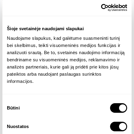
reglamentuojančių teisės aktų išmanymas bei 
gebėjimas juos taikyti praktikoje; 

•	Puikūs darbo kompiuteriu įgūdžiai;

•	 Kruopštumas, atsakingumas, savarankiškumas, 
Šioje svetainėje naudojami slapukai
gebėjims dirbti komandoje.

Naudojame slapukus, kad galėtume suasmeninti turinį
bei skelbimus, teikti visuomeninės medijos funkcijas ir
SIŪLOME:

analizuoti srautą. Be to, svetainės naudojimo informaciją
•	Konkurencingą ir lanksčiai derinamą darbo 
bendriname su visuomeninės medijos, reklamavimo ir
užmokestį;

analizės partneriais, kurie gali ją pridėti prie kitos jūsų
Nuo 1500 – 1800  Eur atskaičius mokesčius (priklauso 
pateiktos arba naudojant paslaugas surinktos
nuo sukauptos patirties ir reikiamų komepencijų);

informacijos.
•	Papildomų naudų paketą, kuris aptariamas 
pokalbio metu;

•	Nuolatinio tobulėjimo, profesinio augimo ir 
Sutikimo
karjeros galimybes.
Būtini
pasirinkimas
Funkcijos ir atsakomybės
Nuostatos