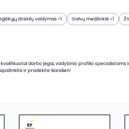
giškųjų išteklių valdymas <1
Galvų medžioklė <1
Žm
alifikuotai darbo jėgai, vadybinio profilio specialistams 
sipažinkite ir pradėkite šiandien!