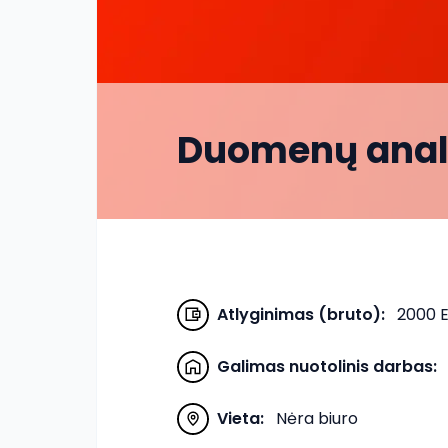
Duomenų anali
Atlyginimas (bruto)
:
2000 
Galimas nuotolinis darbas
:
Vieta
:
Nėra biuro