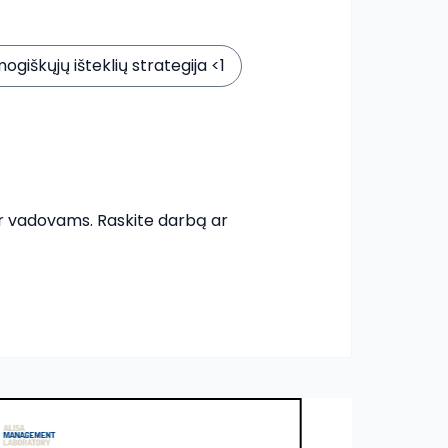
ogiškųjų išteklių strategija <1
ir vadovams. Raskite darbą ar 