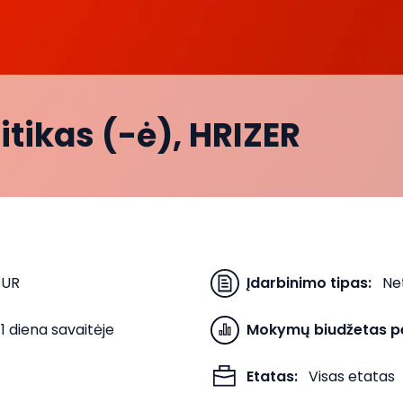
tikas (-ė), HRIZER
EUR
Įdarbinimo tipas
:
Ne
1 diena savaitėje
Mokymų biudžetas p
Etatas
:
Visas etatas