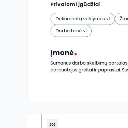
Privalomi įgūdžiai
Dokumentų valdymas <1
Žmo
Darbo teisė <1
Įmonė
Sumanus darbo skelbimų portalas kv
darbuotojus greitai ir paprastai. Su