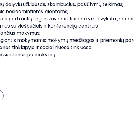
 dalyvių užklausas, skambučius, pasiūlymų teikimas;
s besidomintiems klientams;
vos pertraukų organizavimas, kai mokymai vyksta įmonės
as su viešbučiais ir konferencijų centrais;
siančius mokymus;
giantis mokymams: mokymų medžiagos ir priemonių par
s tinklapyje ir socialiniuose tinkluose;
r išsiuntimas po mokymų.