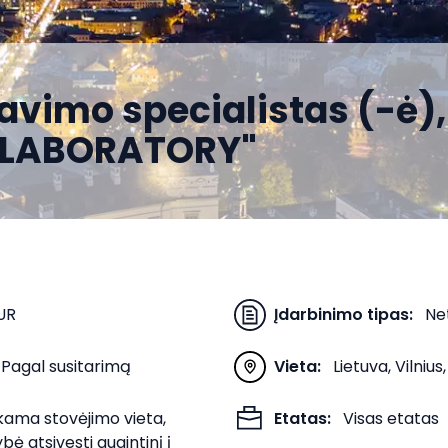
avimo specialistas (-ė)
LABORATORY"
UR
Įdarbinimo tipas
:
Ne
Pagal susitarimą
Vieta
:
Lietuva, Vilniu
ama stovėjimo vieta,
Etatas
:
Visas etatas
bė atsivesti augintinį į