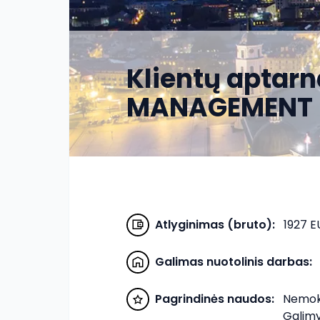
Klientų aptarn
MANAGEMENT 
Atlyginimas (bruto)
:
1927 E
Galimas nuotolinis darbas
:
Pagrindinės naudos
:
Nemok
Galimy