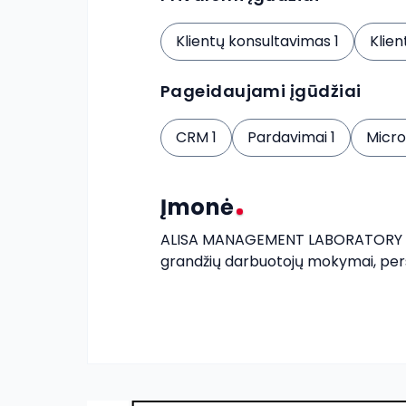
Klientų konsultavimas 1
Klie
Pageidaujami įgūdžiai
CRM 1
Pardavimai 1
Micro
Įmonė
ALISA MANAGEMENT LABORATORY – tai
grandžių darbuotojų mokymai, perso