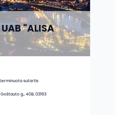
, UAB "ALISA
terminuota sutartis
s, Goštauto g., 40B, 03163