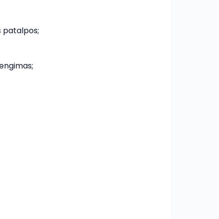
 patalpos;
engimas;