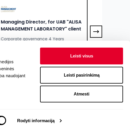
rector, for UAB "ALISA
Lithuania Country 
NT LABORATORY" client
"Enersense"
governance 4 Years
Project management 
0 EUR
7500 - 8500 EUR
Leisti visus
medijos
omeninės
Leisti pasirinkimą
arba naudojant
Atmesti
Conditions
Privacy Policy
Subscription Rules
Contact Us
Rodyti informaciją