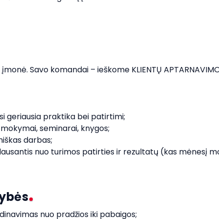
ianti įmonė. Savo komandai – ieškome KLIENTŲ APTARNAVIMO 
 geriausia praktika bei patirtimi;

 mokymai, seminarai, knygos;

miškas darbas;

lausantis nuo turimos patirties ir rezultatų (kas mėnesį 
mybės
inavimas nuo pradžios iki pabaigos;