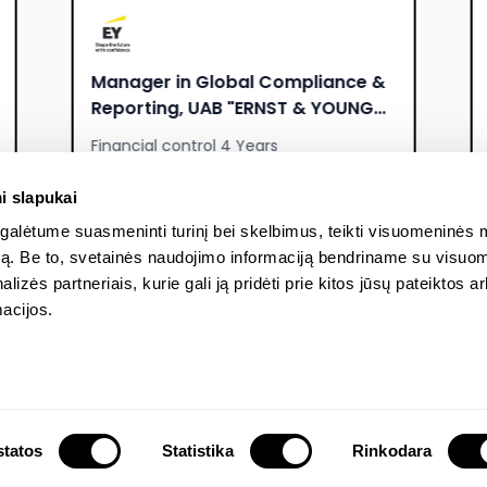
Manager in Global Compliance &
Managing Di
Reporting, UAB "ERNST & YOUNG
MANAGEME
BALTIC"
Financial control 4 Years
Corporate 
4500 - 5500 EUR
8000 - 900
i slapukai
alėtume suasmeninti turinį bei skelbimus, teikti visuomeninės 
autą. Be to, svetainės naudojimo informaciją bendriname su visu
lizės partneriais, kurie gali ją pridėti prie kitos jūsų pateiktos 
acijos.
About Us
Terms And 
tatos
Statistika
Rinkodara