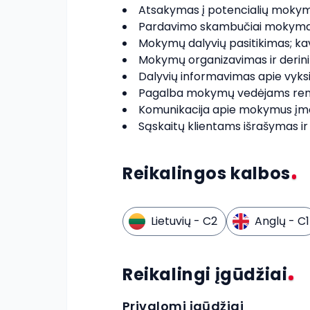
Atsakymas į potencialių mokymų
Pardavimo skambučiai mokymai
Mokymų dalyvių pasitikimas; ka
Mokymų organizavimas ir derinim
Dalyvių informavimas apie vyk
Pagalba mokymų vedėjams ren
Komunikacija apie mokymus įmonė
Sąskaitų klientams išrašymas i
Reikalingos kalbos
Lietuvių
- C2
Anglų
- C1
Reikalingi įgūdžiai
Privalomi įgūdžiai