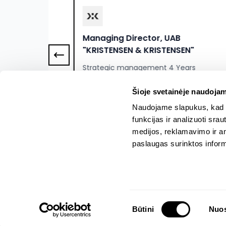
Managing Director, UAB
"KRISTENSEN & KRISTENSEN"
Strategic management 4 Years
8000 - 9000 EUR
Šioje svetainėje naudojam
Naudojame slapukus, kad g
funkcijas ir analizuoti sr
medijos, reklamavimo ir ana
paslaugas surinktos inform
Hrizer, 2026. All rights reserved
Sutikimo
Būtini
Nuos
pasirinkimas