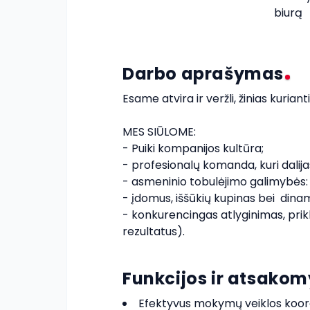
biurą
Darbo aprašymas
Esame atvira ir veržli, žinias kur
MES SIŪLOME:

- Puiki kompanijos kultūra;

- profesionalų komanda, kuri dalijasi
- asmeninio tobulėjimo galimybės:
- įdomus, iššūkių kupinas bei  dina
- konkurencingas atlyginimas, prik
rezultatus).
Funkcijos ir atsako
Efektyvus mokymų veiklos koord