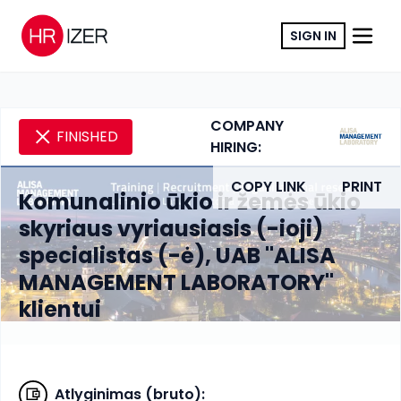
SIGN IN
COMPANY
FINISHED
HIRING:
COPY LINK
PRINT
Komunalinio ūkio ir žemės ūkio
skyriaus vyriausiasis (-ioji)
specialistas (-ė), UAB "ALISA
MANAGEMENT LABORATORY"
klientui
Atlyginimas (bruto)
: