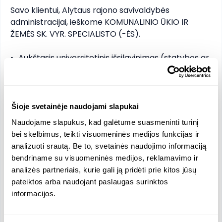
Savo klientui, Alytaus rajono savivaldybės 
administracijai, ieškome KOMUNALINIO ŪKIO IR 
ŽEMĖS SK. VYR. SPECIALISTO (-ĖS). 

•	Aukštasis universitetinis išsilavinimas (statybos ar 
aplinkos inžinerija) arba 1 metų patirtis statybų 
organizavimo srityje. 

•	Geri darbo kompiuteriu įgūdžiai. 

•	Vairuotojo pažymėjimas (B kategorija).

Šioje svetainėje naudojami slapukai
•	Ypatingo statinio statybos vadovo ir techninės 
Naudojame slapukus, kad galėtume suasmeninti turinį
priežiūros vadovo atestatas.
bei skelbimus, teikti visuomeninės medijos funkcijas ir
analizuoti srautą. Be to, svetainės naudojimo informaciją
bendriname su visuomeninės medijos, reklamavimo ir
Funkcijos ir atsakomybės
analizės partneriais, kurie gali ją pridėti prie kitos jūsų
Statybos darbų ir paslaugų priežiūra
pateiktos arba naudojant paslaugas surinktos
Statinių administravimas
informacijos.
Infrastruktūros projektų valdymas
Investicinių projektų planavimas ir