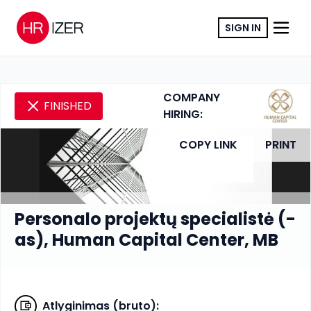
SIGN IN
COMPANY
FINISHED
HIRING:
COPY LINK
PRINT
Personalo projektų specialistė (-
as), Human Capital Center, MB
Atlyginimas (bruto)
: