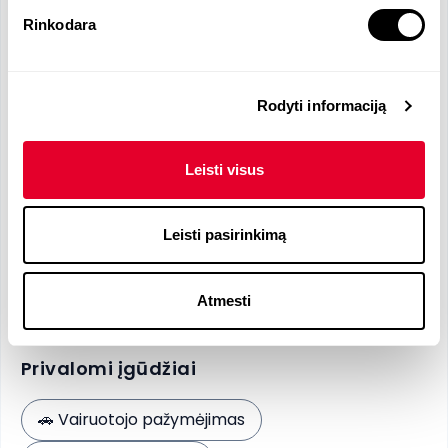
Patrauklaus darbdavio įvaizdžio formavimas;
Rinkodara
Padalinių Vilniuje, Klaipėdoje, Kaune vizitavimas;
Įdarbinimo dokumentacijos rengimas ir
administravimas;
Rinkos pokyčių analizė bei stebėjimas.
Rodyti informaciją
Reikalingos kalbos
Leisti visus
Leisti pasirinkimą
Lietuvių
- C1
Atmesti
Reikalingi įgūdžiai
Privalomi įgūdžiai
🚗
Vairuotojo pažymėjimas