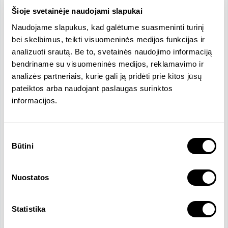
•	Kūrybiškumas, proaktyvumas bei gebėjimas 
Šioje svetainėje naudojami slapukai
užmegzti ryšį su skirtingo charakterio asmenimis. 

Naudojame slapukus, kad galėtume suasmeninti turinį
bei skelbimus, teikti visuomeninės medijos funkcijas ir
ĮMONĖ SIŪLO:

analizuoti srautą. Be to, svetainės naudojimo informaciją
•	Konkurencingą darbo užmokestį nuo 1200-1500 
bendriname su visuomeninės medijos, reklamavimo ir
Eur atskaičius mokesčius (konkretus darbo 
analizės partneriais, kurie gali ją pridėti prie kitos jūsų
užmokestis aptariamas pokalbio metu, 
pateiktos arba naudojant paslaugas surinktos
priklausomai nuo turimos patirties ir reikiamų 
informacijos.
kompetencijų);

•	Įdomų, dinamišką, darbą, karjeros perspektyvas;

•	Lanksčiai derinamą darbo modelį.
Sutikimo
Būtini
pasirinkimas
Funkcijos ir atsakomybės
Nuostatos
Darbuotojų paieškos ir atrankos procesų
organizavimas (apsaugininkai);
Darbo skelbimų rengimas ir publikavimas,
Statistika
pokalbių vedimas bei kandidatų vertinimas'