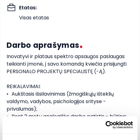
Etatas
:
Visas etatas
Darbo aprašymas
Inovatyvi ir plataus spektro apsaugos paslaugas 
teikianti įmonė, į savo komandą kviečia prisijungti 
PERSONALO PROJEKTŲ SPECIALISTĘ (-Ą).

REIKALAVIMAI:

•	Aukštasis išsilavinimas (žmogiškųjų išteklių 
valdymo, vadybos, psichologijos srityse - 
privalumas);

•	Bent 2 metų analogiško darbo patirtis - būtina;

•	B kategorijos vairuotojo pažymėjimas;

•	Komunikabilumas, iniciatyvumas, laiko planavimo 
įgūdžiai;
